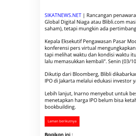
s
i
h
SIKATNEWS.NET
| Rancangan penawara
B
Global Digital Niaga
atau Blibli.com masi
e
saham), tetapi mungkin ada pertimban
r
l
a
Kepala Eksekutif Pengawasan
Pasar Mod
n
konferensi pers virtual mengungkapkan,
j
tapi melihat waktu dan kondisi waktu 
u
lalu memasukkan kembali”. Senin (03/10
t
P
r
Dikutip dari Bloomberg,
Blibli
dikabarka
o
IPO di Jakarta
melalui edukasi investor
s
e
Lebih lanjut, Inarno menyebut untuk b
s
menetapkan harga IPO belum bisa keta
U
n
bookbuilding.
t
u
Laman berikutnya
k
L
i
Bagikan ini :