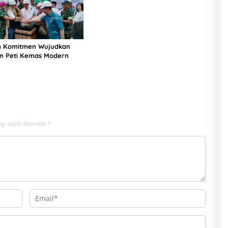
m Komitmen Wujudkan
n Peti Kemas Modern
g wajib ditandai
*