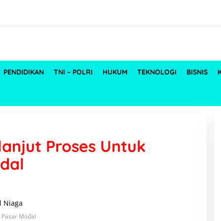
PENDIDIKAN
TNI – POLRI
HUKUM
TEKNOLOGI
BISNIS
rlanjut Proses Untuk
odal
Ke Pasar Modal