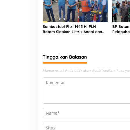
Sambut Idul FItri 1445 H, PLN
BP Bata
Batam Siapkan Listrik Andal dan
Pelabuha
Aman
Tinggalkan Balasan
Alamat email Anda tidak akan dipublikasikan.
Ruas yan