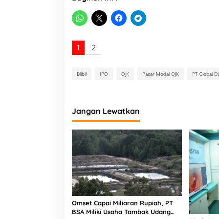
s
t
i
n
g
1
2
K
e
P
a
Blibli
IPO
OJK
Pasar Modal OJK
PT Global Di
s
a
r
M
Jangan Lewatkan
o
d
a
l
Omset Capai Miliaran Rupiah, PT
BSA Miliki Usaha Tambak Udang