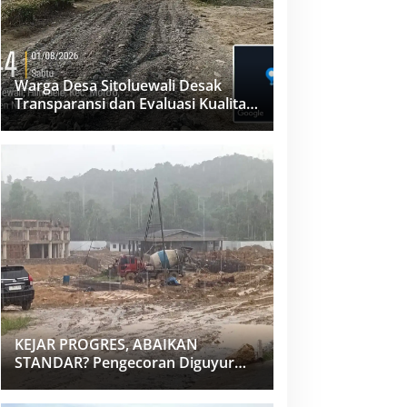
Warga Desa Sitoluewali Desak
Transparansi dan Evaluasi Kualitas
Proyek Jalan, Diduga Minim
Informasi
KEJAR PROGRES, ABAIKAN
STANDAR? Pengecoran Diguyur
Hujan di Proyek Rp87,34 Miliar
Sukma Nias, Konsultan, Pengawas