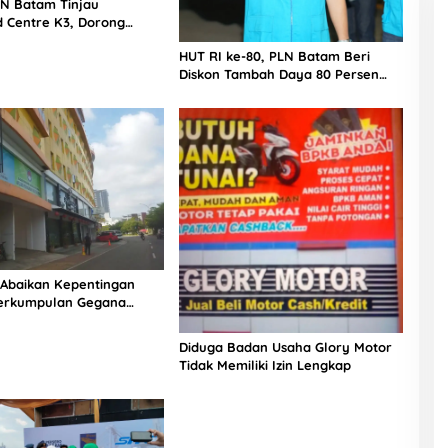
LN Batam Tinjau
Centre K3, Dorong
asi Pengawasan
HUT RI ke-80, PLN Batam Beri
tan Kerja
Diskon Tambah Daya 80 Persen
Hingga Akhir Bulan Agustus 2025
 Abaikan Kepentingan
erkumpulan Gegana
t Hotel Vanila Batam
Diduga Badan Usaha Glory Motor
Tidak Memiliki Izin Lengkap