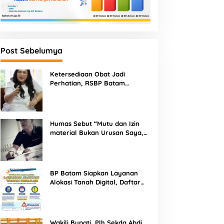
Post Sebelumya
Ketersediaan Obat Jadi
Perhatian, RSBP Batam
Gandeng BPOM
Humas Sebut “Mutu dan Izin
material Bukan Urusan Saya,
Apapun Bahan Saya Terima”
Tuai Kecaman Dari Masyarakat
BP Batam Siapkan Layanan
Alokasi Tanah Digital, Daftar
Lokasi Mulai Tersedia 11 Agustus
2026
Wakili Bupati, Plh Sekda Abdi