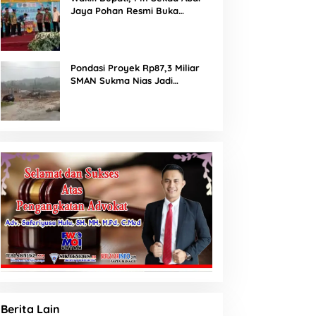
Jaya Pohan Resmi Buka
Porsadin VII Kabupaten
Labuhanbatu
Pondasi Proyek Rp87,3 Miliar
SMAN Sukma Nias Jadi
Sorotan: Dugaan Bore Pile
Dicor Saat Hujan, Konsultan
dan PPK Bungkam
Berita Lain