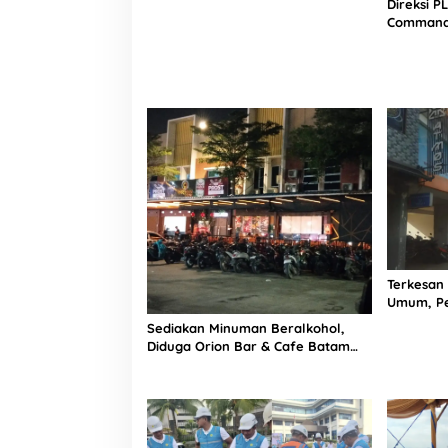
Diduga Beroperasi Ilegal
Direksi P
Command 
Digitalis
Keselama
Terkesan
Umum, P
Bakal Usu
Sediakan Minuman Beralkohol,
Diduga Orion Bar & Cafe Batam
Berlindung di Pajak Restoran