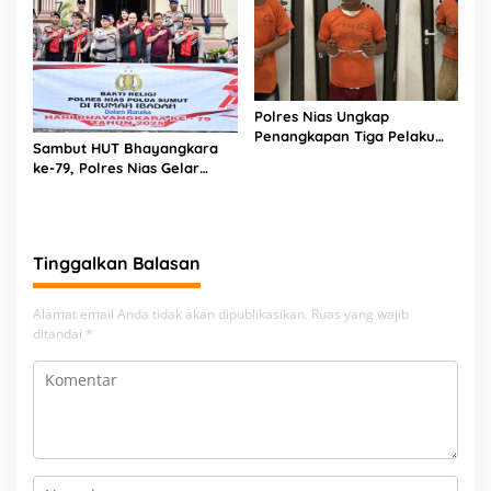
Polres Nias Ungkap
Penangkapan Tiga Pelaku
Sambut HUT Bhayangkara
Terduga Jaringan Narkoba
ke-79, Polres Nias Gelar
Bakti Religi di Tiga Rumah
Ibadah
Tinggalkan Balasan
Alamat email Anda tidak akan dipublikasikan.
Ruas yang wajib
ditandai
*