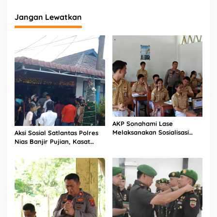
Jangan Lewatkan
AKP Sonahami Lase
Melaksanakan Sosialisasi
Aksi Sosial Satlantas Polres
Kepada Anak SMA Bintang
Nias Banjir Pujian, Kasat
Laut Teluk Dalam Nias
Lantas Ovaroni Zendrato
Selatan
Bagikan 1.000 Dus Kopi
Fresco untuk Warga di
Tengah Sulitnya Ekonomi