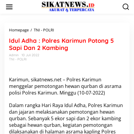
L
e
w
a
t
i
Homepage
/
TNI - POLRI
I
k
d
Idul Adha : Polres Karimun Potong 5
e
u
k
l
Sapi Dan 2 Kambing
o
A
Admin
10 Juli 2022
n
d
TNI - POLRI
t
h
e
a
n
:
P
Karimun, sikatnews.net – Polres Karimun
o
menggelar pemotongan hewan qurban di asrama
l
polisi Polres Karimun. Minggu (10-07-2022)
r
e
Dalam rangka Hari Raya Idul Adha, Polres Karimun
s
K
dan jajaran melaksanakan pemotongan hewan
a
qurban. Sebanyak 5 ekor sapi dan 2 ekor kambing
r
sebagai hewan qurban, kegiatan pemotongan
i
dilaksanakan di halaman asrama kapling Polres
m