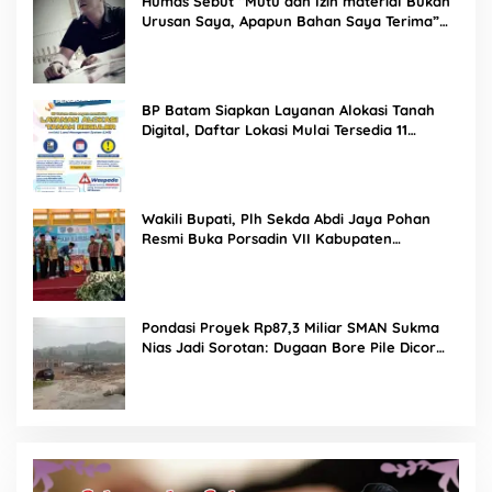
Humas Sebut “Mutu dan Izin material Bukan
Urusan Saya, Apapun Bahan Saya Terima”
Tuai Kecaman Dari Masyarakat
BP Batam Siapkan Layanan Alokasi Tanah
Digital, Daftar Lokasi Mulai Tersedia 11
Agustus 2026
Wakili Bupati, Plh Sekda Abdi Jaya Pohan
Resmi Buka Porsadin VII Kabupaten
Labuhanbatu
Pondasi Proyek Rp87,3 Miliar SMAN Sukma
Nias Jadi Sorotan: Dugaan Bore Pile Dicor
Saat Hujan, Konsultan dan PPK Bungkam