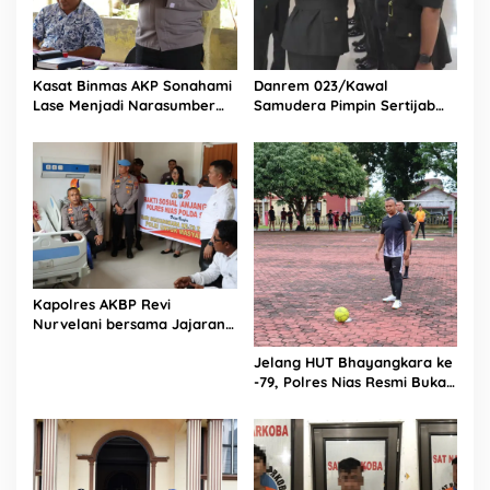
Kasat Binmas AKP Sonahami
Danrem 023/Kawal
Lase Menjadi Narasumber
Samudera Pimpin Sertijab
Sekaligus Mengikuti
Dandim 0213/Nias
Persekutuan Doa
Kapolres AKBP Revi
Nurvelani bersama Jajaran
Kunjungi Kepala Bagian
Jelang HUT Bhayangkara ke
Logistik Polres Nias di Rumah
-79, Polres Nias Resmi Buka
Sakit
Turnamen Olahraga