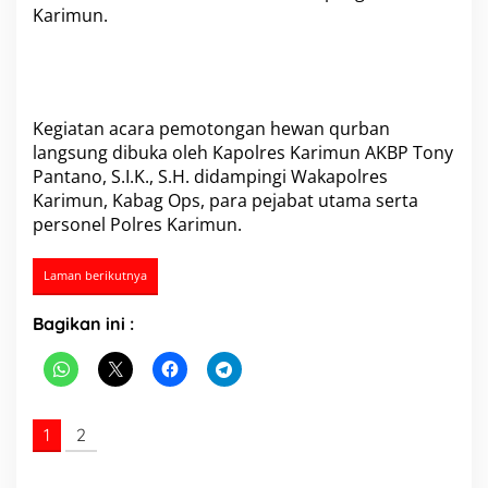
Karimun.
u
n
P
o
t
o
Kegiatan acara pemotongan hewan qurban
n
langsung dibuka oleh Kapolres Karimun AKBP Tony
g
5
Pantano, S.I.K., S.H. didampingi Wakapolres
S
Karimun, Kabag Ops, para pejabat utama serta
a
personel Polres Karimun.
p
i
D
Laman berikutnya
a
n
Bagikan ini :
2
K
a
m
b
i
1
2
n
g