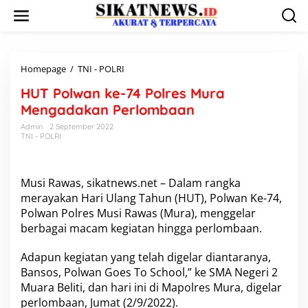
L
e
w
a
t
i
Homepage
/
TNI - POLRI
H
k
U
HUT Polwan ke-74 Polres Mura
e
T
k
P
Mengadakan Perlombaan
o
o
Admin
2 September 2022
n
l
TNI - POLRI
t
w
e
a
n
n
k
Musi Rawas, sikatnews.net – Dalam rangka
e
merayakan Hari Ulang Tahun (HUT), Polwan Ke-74,
-
Polwan Polres Musi Rawas (Mura), menggelar
7
berbagai macam kegiatan hingga perlombaan.
4
P
o
Adapun kegiatan yang telah digelar diantaranya,
l
Bansos, Polwan Goes To School,” ke SMA Negeri 2
r
Muara Beliti, dan hari ini di Mapolres Mura, digelar
e
perlombaan, Jumat (2/9/2022).
s