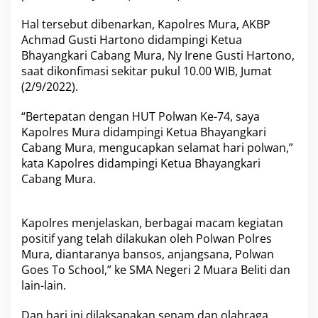
M
u
Hal tersebut dibenarkan, Kapolres Mura, AKBP
r
Achmad Gusti Hartono didampingi Ketua
a
Bhayangkari Cabang Mura, Ny Irene Gusti Hartono,
M
saat dikonfimasi sekitar pukul 10.00 WIB, Jumat
e
(2/9/2022).
n
g
a
“Bertepatan dengan HUT Polwan Ke-74, saya
d
Kapolres Mura didampingi Ketua Bhayangkari
a
Cabang Mura, mengucapkan selamat hari polwan,”
k
kata Kapolres didampingi Ketua Bhayangkari
a
n
Cabang Mura.
P
e
r
Kapolres menjelaskan, berbagai macam kegiatan
l
positif yang telah dilakukan oleh Polwan Polres
o
m
Mura, diantaranya bansos, anjangsana, Polwan
b
Goes To School,” ke SMA Negeri 2 Muara Beliti dan
a
lain-lain.
a
n
Dan hari ini dilaksanakan senam dan olahraga