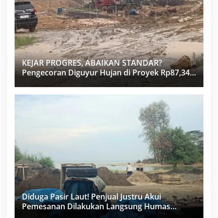
KEJAR PROGRES, ABAIKAN STANDAR?
Pengecoran Diguyur Hujan di Proyek Rp87,34
Miliar Sukma Nias, Konsultan, Pengawas dan
PPK Bungkam
Diduga Pasir Laut! Penjual Justru Akui
Pemesanan Dilakukan Langsung Humas
Proyek Sukma