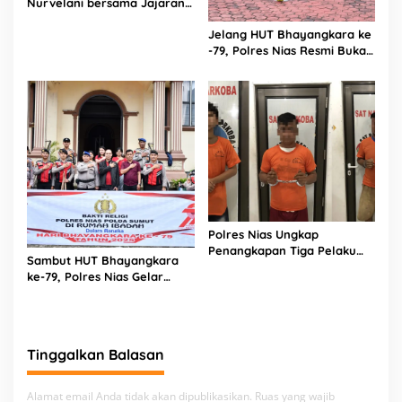
Nurvelani bersama Jajaran
Kunjungi Kepala Bagian
Jelang HUT Bhayangkara ke
Logistik Polres Nias di Rumah
-79, Polres Nias Resmi Buka
Sakit
Turnamen Olahraga
Polres Nias Ungkap
Penangkapan Tiga Pelaku
Sambut HUT Bhayangkara
Terduga Jaringan Narkoba
ke-79, Polres Nias Gelar
Bakti Religi di Tiga Rumah
Ibadah
Tinggalkan Balasan
Alamat email Anda tidak akan dipublikasikan.
Ruas yang wajib