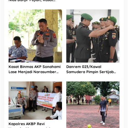
Laut Teluk Dalam Nias
Lantas Ovaroni Zendrato
Selatan
Bagikan 1.000 Dus Kopi
Fresco untuk Warga di
Tengah Sulitnya Ekonomi
Kasat Binmas AKP Sonahami
Danrem 023/Kawal
Lase Menjadi Narasumber
Samudera Pimpin Sertijab
Sekaligus Mengikuti
Dandim 0213/Nias
Persekutuan Doa
Kapolres AKBP Revi