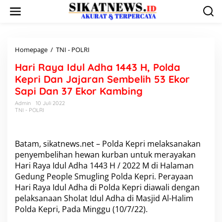
L
e
w
a
t
i
Homepage
/
TNI - POLRI
H
k
a
Hari Raya Idul Adha 1443 H, Polda
e
r
k
i
Kepri Dan Jajaran Sembelih 53 Ekor
o
R
Sapi Dan 37 Ekor Kambing
n
a
t
y
Admin
10 Juli 2022
e
TNI - POLRI
a
n
I
d
u
Batam, sikatnews.net – Polda Kepri melaksanakan
l
penyembelihan hewan kurban untuk merayakan
A
Hari Raya Idul Adha 1443 H / 2022 M di Halaman
d
h
Gedung People Smugling Polda Kepri. Perayaan
a
Hari Raya Idul Adha di Polda Kepri diawali dengan
1
pelaksanaan Sholat Idul Adha di Masjid Al-Halim
4
Polda Kepri, Pada Minggu (10/7/22).
4
3