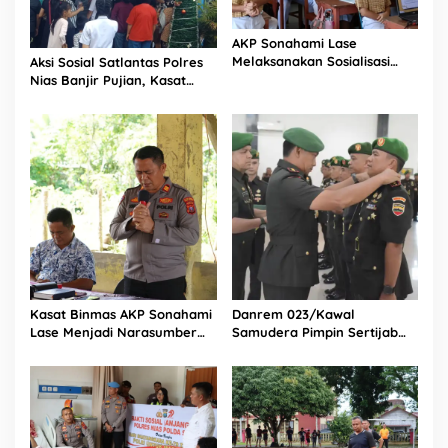
AKP Sonahami Lase
Melaksanakan Sosialisasi
Aksi Sosial Satlantas Polres
Kepada Anak SMA Bintang
Nias Banjir Pujian, Kasat
Laut Teluk Dalam Nias
Lantas Ovaroni Zendrato
Selatan
Bagikan 1.000 Dus Kopi
Fresco untuk Warga di
Tengah Sulitnya Ekonomi
Kasat Binmas AKP Sonahami
Danrem 023/Kawal
Lase Menjadi Narasumber
Samudera Pimpin Sertijab
Sekaligus Mengikuti
Dandim 0213/Nias
Persekutuan Doa