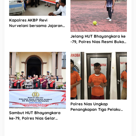
Kapolres AKBP Revi
Nurvelani bersama Jajaran
Kunjungi Kepala Bagian
Jelang HUT Bhayangkara ke
Logistik Polres Nias di Rumah
-79, Polres Nias Resmi Buka
Sakit
Turnamen Olahraga
Polres Nias Ungkap
Penangkapan Tiga Pelaku
Sambut HUT Bhayangkara
Terduga Jaringan Narkoba
ke-79, Polres Nias Gelar
Bakti Religi di Tiga Rumah
Ibadah