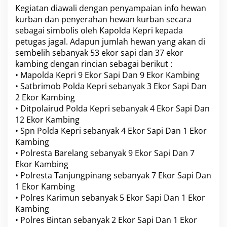
H
Kegiatan diawali dengan penyampaian info hewan
,
kurban dan penyerahan hewan kurban secara
P
sebagai simbolis oleh Kapolda Kepri kepada
o
petugas jagal. Adapun jumlah hewan yang akan di
l
sembelih sebanyak 53 ekor sapi dan 37 ekor
d
a
kambing dengan rincian sebagai berikut :
K
• Mapolda Kepri 9 Ekor Sapi Dan 9 Ekor Kambing
e
• Satbrimob Polda Kepri sebanyak 3 Ekor Sapi Dan
p
2 Ekor Kambing
r
i
• Ditpolairud Polda Kepri sebanyak 4 Ekor Sapi Dan
D
12 Ekor Kambing
a
• Spn Polda Kepri sebanyak 4 Ekor Sapi Dan 1 Ekor
n
Kambing
J
• Polresta Barelang sebanyak 9 Ekor Sapi Dan 7
a
j
Ekor Kambing
a
• Polresta Tanjungpinang sebanyak 7 Ekor Sapi Dan
r
1 Ekor Kambing
a
• Polres Karimun sebanyak 5 Ekor Sapi Dan 1 Ekor
n
S
Kambing
e
• Polres Bintan sebanyak 2 Ekor Sapi Dan 1 Ekor
m