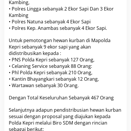
Kambing,
b
• Polres Lingga sebanyak 2 Ekor Sapi Dan 3 Ekor
e
Kambing
l
i
• Polres Natuna sebanyak 4 Ekor Sapi
h
• Polres Kep. Anambas sebanyak 4 Ekor Sapi.
5
3
Untuk pemotongan hewan kurban di Mapolda
E
Kepri sebanyak 9 ekor sapi yang akan
k
o
didistribusikan kepada :
r
• PNS Polda Kepri sebanyak 127 Orang,
S
• Celaning Service sebanyak 88 Orang:
a
• Phl Polda Kepri sebanyak 210 Orang,
p
i
• Kantin Bhayangkari sebanyak 12 Orang,
D
• Wartawan sebanyak 30 Orang.
a
n
Dengan Total Keseluruhan Sebanyak 467 Orang
3
7
Selanjutnya adapun pendistribusian hewan kurban
E
k
sesuai dengan proposal yang diajukan kepada
o
Polda Kepri melalui Biro SDM dengan rincian
r
sebagai berikut:
K