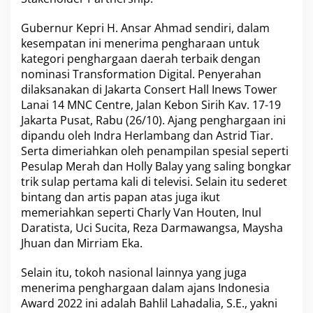
s
2
Gubernur Kepri H. Ansar Ahmad sendiri, dalam
0
kesempatan ini menerima pengharaan untuk
2
kategori penghargaan daerah terbaik dengan
2
nominasi Transformation Digital. Penyerahan
dilaksanakan di Jakarta Consert Hall Inews Tower
Lanai 14 MNC Centre, Jalan Kebon Sirih Kav. 17-19
Jakarta Pusat, Rabu (26/10). Ajang penghargaan ini
dipandu oleh Indra Herlambang dan Astrid Tiar.
Serta dimeriahkan oleh penampilan spesial seperti
Pesulap Merah dan Holly Balay yang saling bongkar
trik sulap pertama kali di televisi. Selain itu sederet
bintang dan artis papan atas juga ikut
memeriahkan seperti Charly Van Houten, Inul
Daratista, Uci Sucita, Reza Darmawangsa, Maysha
Jhuan dan Mirriam Eka.
Selain itu, tokoh nasional lainnya yang juga
menerima penghargaan dalam ajans Indonesia
Award 2022 ini adalah Bahlil Lahadalia, S.E., yakni