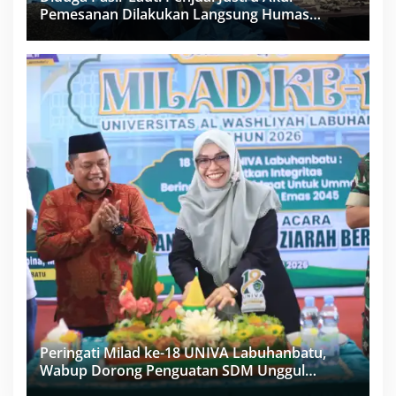
Pemesanan Dilakukan Langsung Humas
Proyek Sukma
Peringati Milad ke-18 UNIVA Labuhanbatu,
Wabup Dorong Penguatan SDM Unggul
Menuju Indonesia Emas 2045