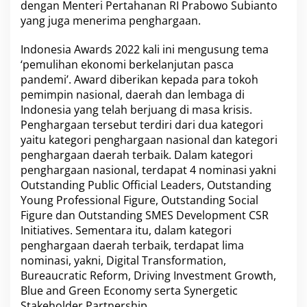
dengan Menteri Pertahanan RI Prabowo Subianto
n
yang juga menerima penghargaan.
u
g
e
Indonesia Awards 2022 kali ini mengusung tema
r
‘pemulihan ekonomi berkelanjutan pasca
a
pandemi’. Award diberikan kepada para tokoh
h
pemimpin nasional, daerah dan lembaga di
I
n
Indonesia yang telah berjuang di masa krisis.
d
Penghargaan tersebut terdiri dari dua kategori
o
yaitu kategori penghargaan nasional dan kategori
n
penghargaan daerah terbaik. Dalam kategori
e
penghargaan nasional, terdapat 4 nominasi yakni
s
i
Outstanding Public Official Leaders, Outstanding
a
Young Professional Figure, Outstanding Social
A
Figure dan Outstanding SMES Development CSR
w
Initiatives. Sementara itu, dalam kategori
a
r
penghargaan daerah terbaik, terdapat lima
d
nominasi, yakni, Digital Transformation,
I
Bureaucratic Reform, Driving Investment Growth,
n
Blue and Green Economy serta Synergetic
e
Stakeholder Partnership.
w