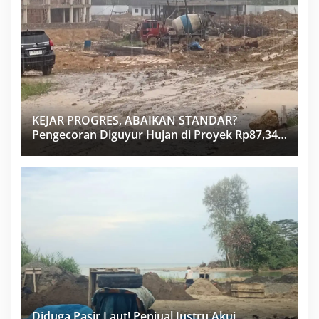
KEJAR PROGRES, ABAIKAN STANDAR?
Pengecoran Diguyur Hujan di Proyek Rp87,34
Miliar Sukma Nias, Konsultan, Pengawas dan
PPK Bungkam
Diduga Pasir Laut! Penjual Justru Akui