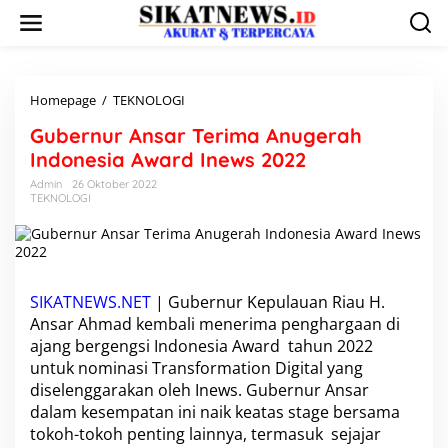
L
e
w
a
t
i
Homepage
/
TEKNOLOGI
G
k
u
Gubernur Ansar Terima Anugerah
e
b
k
e
Indonesia Award Inews 2022
o
r
Admin
26 Oktober 2022
n
n
TEKNOLOGI
t
u
e
r
n
A
n
s
a
SIKATNEWS.NET
| Gubernur Kepulauan Riau H.
r
Ansar Ahmad kembali menerima penghargaan di
T
ajang bergengsi Indonesia Award tahun 2022
e
untuk nominasi Transformation Digital yang
r
diselenggarakan oleh Inews. Gubernur Ansar
i
m
dalam kesempatan ini naik keatas stage bersama
a
tokoh-tokoh penting lainnya, termasuk sejajar
A