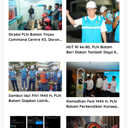
Direksi PLN Batam Tinjau
Command Centre K3, Dorong
Digitalisasi Pengawasan
HUT RI ke-80, PLN Batam
Keselamatan Kerja
Beri Diskon Tambah Daya 80
Persen Hingga Akhir Bulan
Agustus 2025
Sambut Idul FItri 1445 H, PLN
Batam Siapkan Listrik
Ramadhan Fest 1445 H, PLN
Andal dan Aman
Batam Perkenalkan Konsep
Electrifying Lifestyle