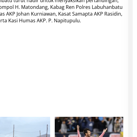
batu turut hadir untuk menyaksikan pertandingan,
Kompol H. Matondang, Kabag Ren Polres Labuhanbatu
tas AKP Johan Kurniawan, Kasat Samapta AKP Rasidin,
rta Kasi Humas AKP. P. Napitupulu.