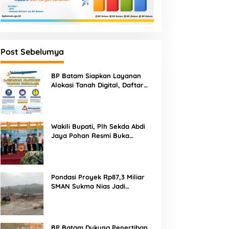
Post Sebelumya
BP Batam Siapkan Layanan
Alokasi Tanah Digital, Daftar
Lokasi Mulai Tersedia 11 Agustus
2026
Wakili Bupati, Plh Sekda Abdi
Jaya Pohan Resmi Buka
Porsadin VII Kabupaten
Labuhanbatu
Pondasi Proyek Rp87,3 Miliar
SMAN Sukma Nias Jadi
Sorotan: Dugaan Bore Pile
Dicor Saat Hujan, Konsultan
dan PPK Bungkam
BP Batam Dukung Penertiban