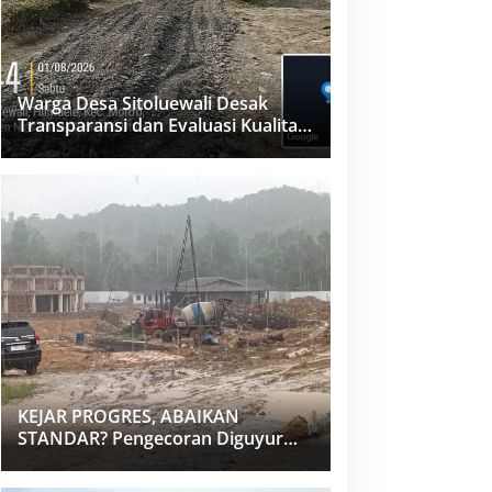
Warga Desa Sitoluewali Desak
Transparansi dan Evaluasi Kualitas
Proyek Jalan, Diduga Minim
Informasi
KEJAR PROGRES, ABAIKAN
STANDAR? Pengecoran Diguyur
Hujan di Proyek Rp87,34 Miliar
Sukma Nias, Konsultan, Pengawas