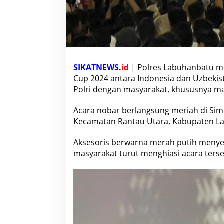
t
u
G
e
l
a
r
N
SIKATNEWS.
id
| Polres Labuhanbatu me
o
Cup 2024 antara Indonesia dan Uzbeki
b
Polri dengan masyarakat, khususnya m
a
r
Acara nobar berlangsung meriah di Sim
S
e
Kecamatan Rantau Utara, Kabupaten La
m
i
Aksesoris berwarna merah putih menye
f
masyarakat turut menghiasi acara ters
i
n
a
l
A
F
C
U