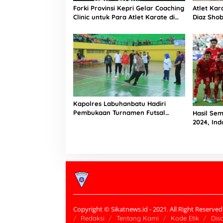
Forki Provinsi Kepri Gelar Coaching
Atlet Kar
Clinic untuk Para Atlet Karate di
Diaz Shob
Batam
dari Fork
Kapolres Labuhanbatu Hadiri
Pembukaan Turnamen Futsal
Hasil Sem
Tingkat Pelajar Kabupaten Tahun
2024, Ind
2024
Tim Garu
Olimpiade
Copyright © Sikatnews.id - 2021. All Right Reserved
Redaksi
Tentang Kami
Kode Etik
Dis