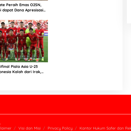
ate Peraih Emas O2SN,
i dapat Dana Apresisasi
i Kepri dan Forki Batam
ifinal Piala Asia U-23
onesia Kalah dari Irak,
da Masih Ada Peluang ke
 Paris 2024
.
claimer
Visi dan Misi
Privacy Policy
Kantor Hukum Safer dan Re