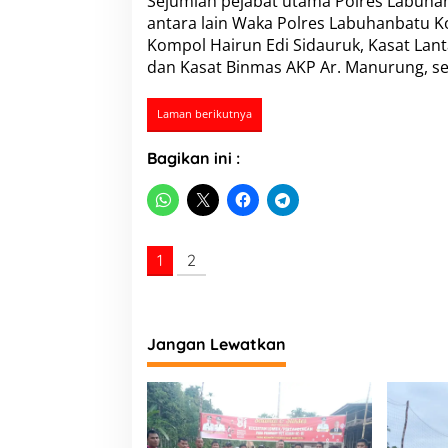
Sejumlah pejabat utama Polres Labuhan
antara lain Waka Polres Labuhanbatu 
Kompol Hairun Edi Sidauruk, Kasat Lan
dan Kasat Binmas AKP Ar. Manurung, se
Laman berikutnya
Bagikan ini :
1
2
Jangan Lewatkan