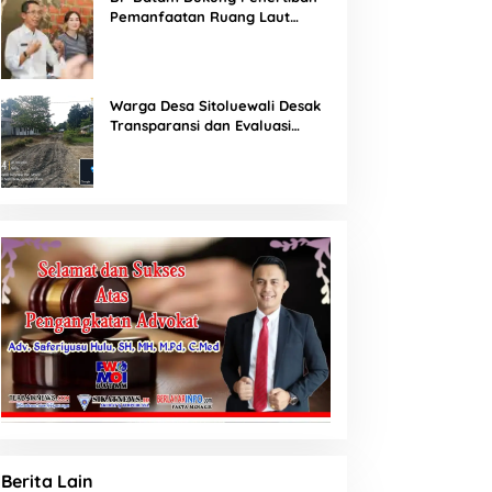
Pemanfaatan Ruang Laut
Sesuai Ketentuan Peraturan
Perundang-undangan
Warga Desa Sitoluewali Desak
Transparansi dan Evaluasi
Kualitas Proyek Jalan, Diduga
Minim Informasi
Berita Lain