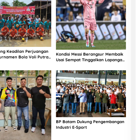
ng Keadilan Perjuangan
Kondisi Messi Berangsur Membaik
urnamen Bola Voli Putra
Usai Sempat Tinggalkan Lapangan
-81 di Mandrehe Barat
Lebih Cepat
BP Batam Dukung Pengembangan
Industri E-Sport