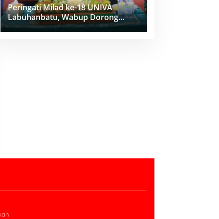
Peringati Milad ke-18 UNIVA
Labuhanbatu, Wabup Dorong
Penguatan SDM Unggul Menuju
Indonesia Emas 2045
kan