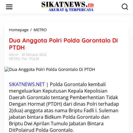
L
e
w
a
t
i
Homepage
/
METRO
D
k
u
Dua Anggota Polri Polda Gorontalo Di
e
a
k
A
PTDH
o
n
Admin
28 Oktober 2022
n
g
METRO
,
TNI - POLRI
t
g
e
o
n
t
a
P
SIKATNEWS.NET
| Polda Gorontalo kembali
o
mengeluarkan Keputusan Kepala Kepolisian
l
Daerah Gorontalo tentang Pemberhentian Tidak
r
Dengan Hormat (PTDH) dari dinas Polri terhadap
i
2(dua) anggota atas nama Briptu Fadli I. Suleman
P
o
jabatan bintara Bidkum Polda Gorontalo dan
l
Briptu Dwi Aprilan Tumulo Jabatan Bintara
d
DitPolairud Polda Gorontalo.
a