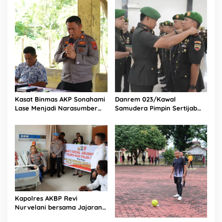
Selatan
Bagikan 1.000 Dus Kopi
Fresco untuk Warga di
Tengah Sulitnya Ekonomi
Kasat Binmas AKP Sonahami
Danrem 023/Kawal
Lase Menjadi Narasumber
Samudera Pimpin Sertijab
Sekaligus Mengikuti
Dandim 0213/Nias
Persekutuan Doa
Kapolres AKBP Revi
Nurvelani bersama Jajaran
Kunjungi Kepala Bagian