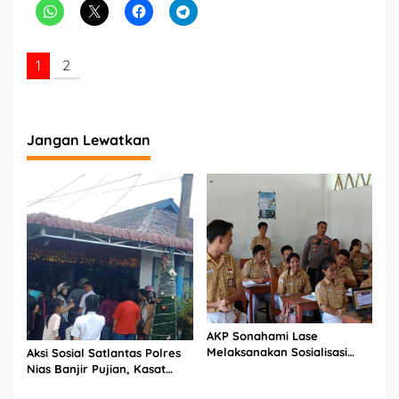
1
2
Jangan Lewatkan
AKP Sonahami Lase
Melaksanakan Sosialisasi
Aksi Sosial Satlantas Polres
Kepada Anak SMA Bintang
Nias Banjir Pujian, Kasat
Laut Teluk Dalam Nias
Lantas Ovaroni Zendrato