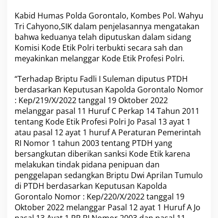
G
Kabid Humas Polda Gorontalo, Kombes Pol. Wahyu
o
r
Tri Cahyono,SIK dalam penjelasannya mengatakan
o
bahwa keduanya telah diputuskan dalam sidang
n
Komisi Kode Etik Polri terbukti secara sah dan
t
meyakinkan melanggar Kode Etik Profesi Polri.
a
l
o
“Terhadap Briptu Fadli I Suleman diputus PTDH
D
berdasarkan Keputusan Kapolda Gorontalo Nomor
i
: Kep/219/X/2022 tanggal 19 Oktober 2022
P
melanggar pasal 11 Huruf C Perkap 14 Tahun 2011
T
D
tentang Kode Etik Profesi Polri Jo Pasal 13 ayat 1
H
atau pasal 12 ayat 1 huruf A Peraturan Pemerintah
RI Nomor 1 tahun 2003 tentang PTDH yang
bersangkutan diberikan sanksi Kode Etik karena
melakukan tindak pidana penipuan dan
penggelapan sedangkan Briptu Dwi Aprilan Tumulo
di PTDH berdasarkan Keputusan Kapolda
Gorontalo Nomor : Kep/220/X/2022 tanggal 19
Oktober 2022 melanggar Pasal 12 ayat 1 Huruf A Jo