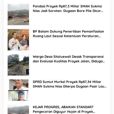
Pondasi Proyek Rp87,3 Miliar SMAN Sukma
Nias Jadi Sorotan: Dugaan Bore Pile Dicor
Saat Hujan, Konsultan dan PPK Bungkam
BP Batam Dukung Penertiban Pemanfaatan
Ruang Laut Sesuai Ketentuan Peraturan
Perundang-undangan
Warga Desa Sitoluewali Desak Transparansi
dan Evaluasi Kualitas Proyek Jalan, Diduga
Minim Informasi
DPRD Sumut Murka! Proyek Rp87,34 Miliar
SMAN Sukma Nias Diterpa Dugaan Pasir Laut
hingga Cor Saat Hujan, Berkat Laoli Ancam
Panggil Kontraktor
KEJAR PROGRES, ABAIKAN STANDAR?
Pengecoran Diguyur Hujan di Proyek