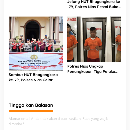
Jelang HUT Bhayangkara ke
Logistik Polres Nias di Rumah
-79, Polres Nias Resmi Buka
Sakit
Turnamen Olahraga
Polres Nias Ungkap
Penangkapan Tiga Pelaku
Sambut HUT Bhayangkara
Terduga Jaringan Narkoba
ke-79, Polres Nias Gelar
Bakti Religi di Tiga Rumah
Ibadah
Tinggalkan Balasan
Alamat email Anda tidak akan dipublikasikan.
Ruas yang wajib
ditandai
*