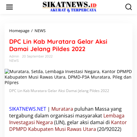
L
e
w
a
t
i
Homepage
/
NEWS
D
k
P
DPC Lin Kab Muratara Gelar Aksi
e
C
k
L
Damai Jelang Pildes 2022
o
i
Admin
20 September 2022
n
n
NEWS
t
K
e
a
n
b
M
u
DPC Lin Kab Muratara Gelar Aksi Damai Jelang Pildes 2022
r
a
t
a
SIKATNEWS.NET
|
Muratara
puluhan Massa yang
r
tergabung dalam organisasi masyarakat
Lembaga
a
Investagasi Negara
(LIN), gelar aksi damai di
Kantor
G
DPMPD Kabupaten Musi Rawas Utara
(20/92022)
e
l