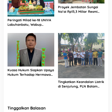
Proyek Jembatan Sungai
Na’ai Rp13,3 Miliar Resmi
Dilaporkan ke APH, LSM
Peringati Milad ke-18 UNIVA
PIJAR Keadilan Ungkap
Labuhanbatu, Wabup
Dugaan Penyimpangan
Dorong Penguatan SDM
Rp2,68 Miliar
Unggul Menuju Indonesia
Emas 2045
Kuasa Hukum Siapkan Upaya
Hukum Terhadap Hermawan
Amir Asal Bandung
Tingkatkan Keandalan Listrik
di Senjulung, PLN Batam
Percepat Pembangunan
Gardu Baru Dalam Upaya
Pengamanan Peningkatan
Beban
Tinggalkan Balasan