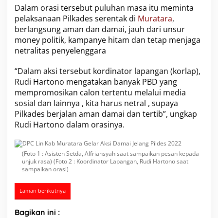
a
Dalam orasi tersebut puluhan masa itu meminta
r
pelaksanaan Pilkades serentak di
Muratara
,
A
berlangsung aman dan damai, jauh dari unsur
k
money politik, kampanye hitam dan tetap menjaga
s
netralitas penyelenggara
i
D
a
“Dalam aksi tersebut kordinator lapangan (korlap),
m
Rudi Hartono mengatakan banyak PBD yang
a
mempromosikan calon tertentu melalui media
i
sosial dan lainnya , kita harus netral , supaya
J
e
Pilkades berjalan aman damai dan tertib”, ungkap
l
Rudi Hartono dalam orasinya.
a
n
g
(Foto 1 : Asisten Setda, Alfriansyah saat sampaikan pesan kepada
P
unjuk rasa) (Foto 2 : Koordinator Lapangan, Rudi Hartono saat
i
sampaikan orasi)
l
d
e
Laman berikutnya
s
2
Bagikan ini :
0