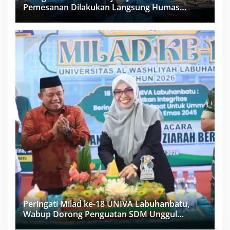
Pemesanan Dilakukan Langsung Humas
Proyek Sukma
Peringati Milad ke-18 UNIVA Labuhanbatu,
Wabup Dorong Penguatan SDM Unggul
Menuju Indonesia Emas 2045