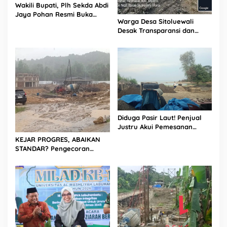
Wakili Bupati, Plh Sekda Abdi
Jaya Pohan Resmi Buka
Warga Desa Sitoluewali
Porsadin VII Kabupaten
Desak Transparansi dan
Labuhanbatu
Evaluasi Kualitas Proyek
Jalan, Diduga Minim
Informasi
Diduga Pasir Laut! Penjual
Justru Akui Pemesanan
Dilakukan Langsung Humas
KEJAR PROGRES, ABAIKAN
Proyek Sukma
STANDAR? Pengecoran
Diguyur Hujan di Proyek
Rp87,34 Miliar Sukma Nias,
Konsultan, Pengawas dan
PPK Bungkam