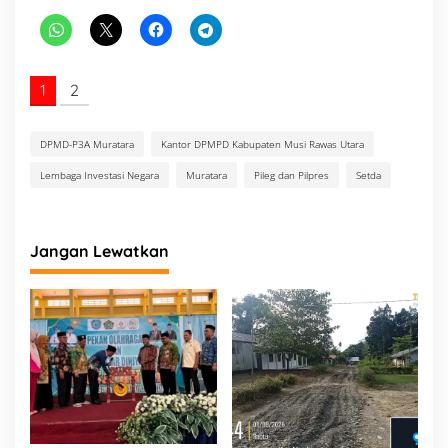
2
2
1
2
DPMD-P3A Muratara
Kantor DPMPD Kabupaten Musi Rawas Utara
Lembaga Investasi Negara
Muratara
Pileg dan Pilpres
Setda
Jangan Lewatkan