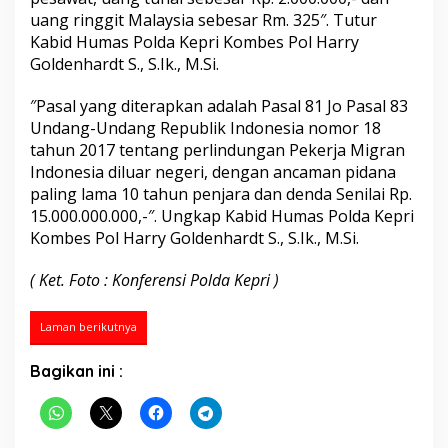
e
uang ringgit Malaysia sebesar Rm. 325″. Tutur
l
Kabid Humas Polda Kepri Kombes Pol Harry
a
Goldenhardt S., S.Ik., M.Si.
m
a
″Pasal yang diterapkan adalah Pasal 81 Jo Pasal 83
t
k
Undang-Undang Republik Indonesia nomor 18
a
tahun 2017 tentang perlindungan Pekerja Migran
n
Indonesia diluar negeri, dengan ancaman pidana
4
paling lama 10 tahun penjara dan denda Senilai Rp.
2
15.000.000.000,-″. Ungkap Kabid Humas Polda Kepri
O
r
Kombes Pol Harry Goldenhardt S., S.Ik., M.Si.
a
n
( Ket. Foto : Konferensi Polda Kepri )
g
K
o
Laman berikutnya
r
b
Bagikan ini :
a
n