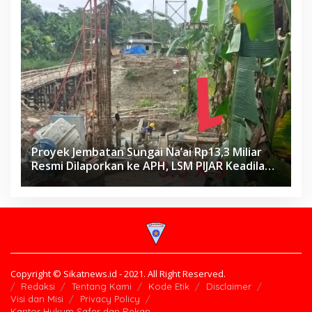
Proyek Jembatan Sungai Na’ai Rp13,3 Miliar
Resmi Dilaporkan ke APH, LSM PIJAR Keadilan
Ungkap Dugaan Penyimpangan Rp2,68 Miliar
Copyright © Sikatnews.id - 2021. All Right Reserved.
Redaksi
Tentang Kami
Kode Etik
Disclaimer
Visi dan Misi
Privacy Policy
Kantor Hukum Safer dan Rekan