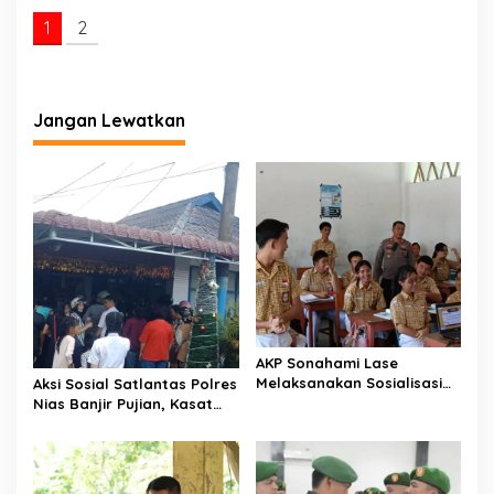
1
2
Jangan Lewatkan
AKP Sonahami Lase
Melaksanakan Sosialisasi
Aksi Sosial Satlantas Polres
Kepada Anak SMA Bintang
Nias Banjir Pujian, Kasat
Laut Teluk Dalam Nias
Lantas Ovaroni Zendrato
Selatan
Bagikan 1.000 Dus Kopi
Fresco untuk Warga di
Tengah Sulitnya Ekonomi