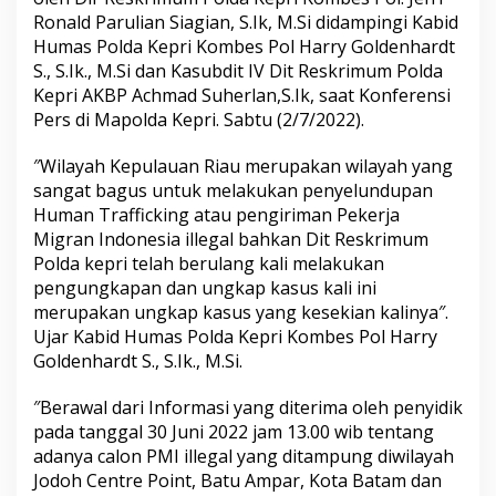
r
Ronald Parulian Siagian, S.Ik, M.Si didampingi Kabid
i
Humas Polda Kepri Kombes Pol Harry Goldenhardt
B
S., S.Ik., M.Si dan Kasubdit IV Dit Reskrimum Polda
e
Kepri AKBP Achmad Suherlan,S.Ik, saat Konferensi
r
h
Pers di Mapolda Kepri. Sabtu (2/7/2022).
a
s
″Wilayah Kepulauan Riau merupakan wilayah yang
i
sangat bagus untuk melakukan penyelundupan
l
Human Trafficking atau pengiriman Pekerja
U
n
Migran Indonesia illegal bahkan Dit Reskrimum
g
Polda kepri telah berulang kali melakukan
k
pengungkapan dan ungkap kasus kali ini
a
merupakan ungkap kasus yang kesekian kalinya″.
p
K
Ujar Kabid Humas Polda Kepri Kombes Pol Harry
a
Goldenhardt S., S.Ik., M.Si.
s
u
″Berawal dari Informasi yang diterima oleh penyidik
s
pada tanggal 30 Juni 2022 jam 13.00 wib tentang
P
e
adanya calon PMI illegal yang ditampung diwilayah
k
Jodoh Centre Point, Batu Ampar, Kota Batam dan
e