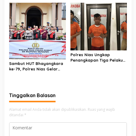
Polres Nias Ungkap
Penangkapan Tiga Pelaku
Sambut HUT Bhayangkara
Terduga Jaringan Narkoba
ke-79, Polres Nias Gelar
Bakti Religi di Tiga Rumah
Ibadah
Tinggalkan Balasan
Alamat email Anda tidak akan dipublikasikan.
Ruas yang wajib
ditandai
*