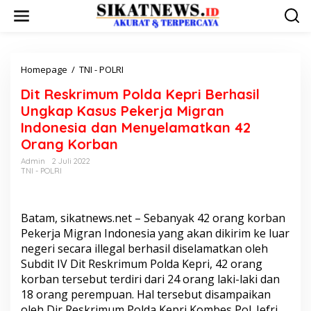
L
e
w
a
t
i
Homepage
/
TNI - POLRI
D
k
i
Dit Reskrimum Polda Kepri Berhasil
e
t
k
R
Ungkap Kasus Pekerja Migran
o
e
Indonesia dan Menyelamatkan 42
n
s
Orang Korban
t
k
e
r
Admin
2 Juli 2022
n
i
TNI - POLRI
m
u
m
Batam, sikatnews.net – Sebanyak 42 orang korban
P
Pekerja Migran Indonesia yang akan dikirim ke luar
o
l
negeri secara illegal berhasil diselamatkan oleh
d
Subdit IV Dit Reskrimum Polda Kepri, 42 orang
a
korban tersebut terdiri dari 24 orang laki-laki dan
K
18 orang perempuan. Hal tersebut disampaikan
e
p
oleh Dir Reskrimum Polda Kepri Kombes Pol. Jefri