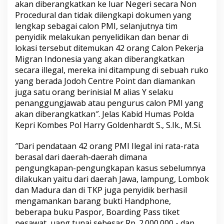
akan diberangkatkan ke luar Negeri secara Non
r
Procedural dan tidak dilengkapi dokumen yang
j
lengkap sebagai calon PMI, selanjutnya tim
a
M
penyidik melakukan penyelidikan dan benar di
i
lokasi tersebut ditemukan 42 orang Calon Pekerja
g
Migran Indonesia yang akan diberangkatkan
r
secara illegal, mereka ini ditampung di sebuah ruko
a
n
yang berada Jodoh Centre Point dan diamankan
I
juga satu orang berinisial M alias Y selaku
n
penanggungjawab atau pengurus calon PMI yang
d
akan diberangkatkan″. Jelas Kabid Humas Polda
o
Kepri Kombes Pol Harry Goldenhardt S., S.Ik., M.Si.
n
e
s
″Dari pendataan 42 orang PMI Ilegal ini rata-rata
i
berasal dari daerah-daerah dimana
a
pengungkapan-pengungkapan kasus sebelumnya
d
dilakukan yaitu dari daerah Jawa, lampung, Lombok
a
n
dan Madura dan di TKP juga penyidik berhasil
M
mengamankan barang bukti Handphone,
e
beberapa buku Paspor, Boarding Pass tiket
n
pesawat, uang tunai sebesar Rp. 2.000.000,- dan
y