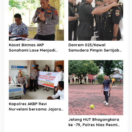
Kasat Binmas AKP
Danrem 023/Kawal
Sonahami Lase Menjadi
Samudera Pimpin Sertijab
Narasumber Sekaligus
Dandim 0213/Nias
Mengikuti Persekutuan Doa
Kapolres AKBP Revi
Nurvelani bersama Jajaran
Kunjungi Kepala Bagian
Jelang HUT Bhayangkara
Logistik Polres Nias di
ke -79, Polres Nias Resmi
Rumah Sakit
Buka Turnamen Olahraga