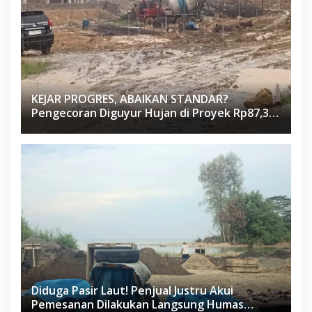
KEJAR PROGRES, ABAIKAN STANDAR?
Pengecoran Diguyur Hujan di Proyek Rp87,34
Miliar Sukma Nias, Konsultan, Pengawas dan
PPK Bungkam
Diduga Pasir Laut! Penjual Justru Akui
Pemesanan Dilakukan Langsung Humas