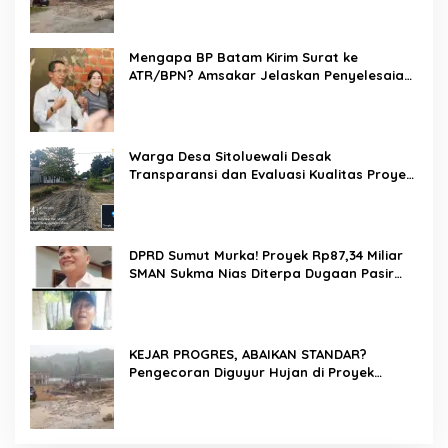
Mengapa BP Batam Kirim Surat ke
ATR/BPN? Amsakar Jelaskan Penyelesaian
Alokasi Lahan Perairan Belum Direklamasi
Warga Desa Sitoluewali Desak
Transparansi dan Evaluasi Kualitas Proyek
Jalan, Diduga Minim Informasi
DPRD Sumut Murka! Proyek Rp87,34 Miliar
SMAN Sukma Nias Diterpa Dugaan Pasir
Laut hingga Cor Saat Hujan, Berkat Laoli
Ancam Panggil Kontraktor
KEJAR PROGRES, ABAIKAN STANDAR?
Pengecoran Diguyur Hujan di Proyek
Rp87,34 Miliar Sukma Nias, Konsultan,
Pengawas dan PPK Bungkam