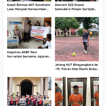
Kasat Binmas AKP Sonahami
Danrem 023/Kawal
Lase Menjadi Narasumber
Samudera Pimpin Sertijab
Sekaligus Mengikuti
Dandim 0213/Nias
Persekutuan Doa
Kapolres AKBP Revi
Nurvelani bersama Jajaran
Kunjungi Kepala Bagian
Jelang HUT Bhayangkara ke
Logistik Polres Nias di Rumah
-79, Polres Nias Resmi Buka
Sakit
Turnamen Olahraga