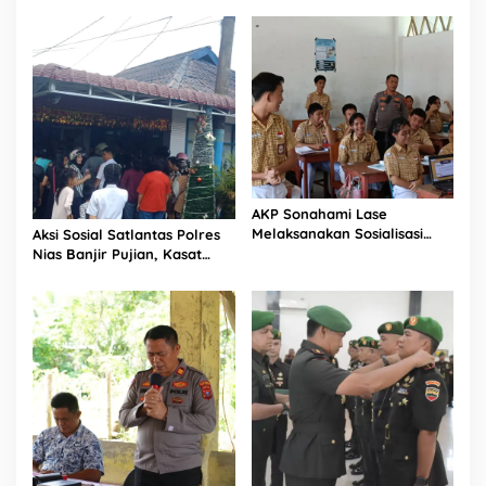
AKP Sonahami Lase
Melaksanakan Sosialisasi
Aksi Sosial Satlantas Polres
Kepada Anak SMA Bintang
Nias Banjir Pujian, Kasat
Laut Teluk Dalam Nias
Lantas Ovaroni Zendrato
Selatan
Bagikan 1.000 Dus Kopi
Fresco untuk Warga di
Tengah Sulitnya Ekonomi