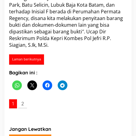
Park, Batu Selicin, Lubuk Baja Kota Batam, dan
d
a
terhadap Inisial F berada di Perumahan Permata
g
Regency, disana kita melakukan penyitaan barang
a
bukti dan dokumen-dokumen lain yang bisa
n
dipastikan sebagai barang bukti″. Ucap Dir
g
Reskrimum Polda Kepri Kombes Pol Jefri R.P.
a
n
Siagian, S.Ik, M.Si.
O
r
Laman berikutnya
a
n
g
Bagikan ini :
1
2
Jangan Lewatkan