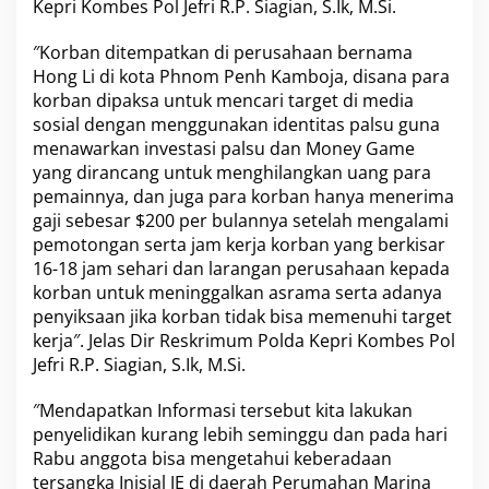
Kepri Kombes Pol Jefri R.P. Siagian, S.Ik, M.Si.
g
T
″Korban ditempatkan di perusahaan bernama
e
Hong Li di kota Phnom Penh Kamboja, disana para
r
s
korban dipaksa untuk mencari target di media
a
sosial dengan menggunakan identitas palsu guna
n
menawarkan investasi palsu dan Money Game
g
yang dirancang untuk menghilangkan uang para
k
a
pemainnya, dan juga para korban hanya menerima
T
gaji sebesar $200 per bulannya setelah mengalami
i
pemotongan serta jam kerja korban yang berkisar
n
16-18 jam sehari dan larangan perusahaan kepada
d
korban untuk meninggalkan asrama serta adanya
a
k
penyiksaan jika korban tidak bisa memenuhi target
P
kerja″. Jelas Dir Reskrimum Polda Kepri Kombes Pol
i
Jefri R.P. Siagian, S.Ik, M.Si.
d
a
″Mendapatkan Informasi tersebut kita lakukan
n
a
penyelidikan kurang lebih seminggu dan pada hari
P
Rabu anggota bisa mengetahui keberadaan
e
tersangka Inisial JE di daerah Perumahan Marina
r