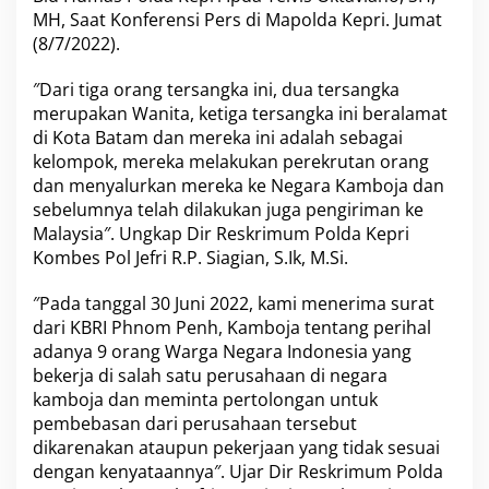
r
MH, Saat Konferensi Pers di Mapolda Kepri. Jumat
i
(8/7/2022).
B
e
″Dari tiga orang tersangka ini, dua tersangka
r
merupakan Wanita, ketiga tersangka ini beralamat
h
a
di Kota Batam dan mereka ini adalah sebagai
s
kelompok, mereka melakukan perekrutan orang
i
dan menyalurkan mereka ke Negara Kamboja dan
l
sebelumnya telah dilakukan juga pengiriman ke
A
m
Malaysia″. Ungkap Dir Reskrimum Polda Kepri
a
Kombes Pol Jefri R.P. Siagian, S.Ik, M.Si.
n
k
″Pada tanggal 30 Juni 2022, kami menerima surat
a
dari KBRI Phnom Penh, Kamboja tentang perihal
n
T
adanya 9 orang Warga Negara Indonesia yang
i
bekerja di salah satu perusahaan di negara
g
kamboja dan meminta pertolongan untuk
a
pembebasan dari perusahaan tersebut
O
dikarenakan ataupun pekerjaan yang tidak sesuai
r
a
dengan kenyataannya″. Ujar Dir Reskrimum Polda
n