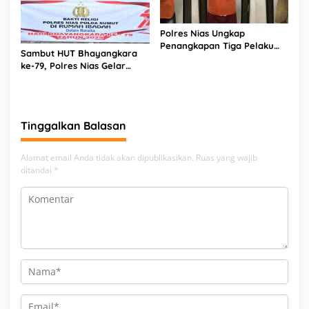
Polres Nias Ungkap
Penangkapan Tiga Pelaku
Sambut HUT Bhayangkara
Terduga Jaringan Narkoba
ke-79, Polres Nias Gelar
Bakti Religi di Tiga Rumah
Ibadah
Tinggalkan Balasan
Alamat email Anda tidak akan dipublikasikan.
Ruas yang wajib
ditandai
*