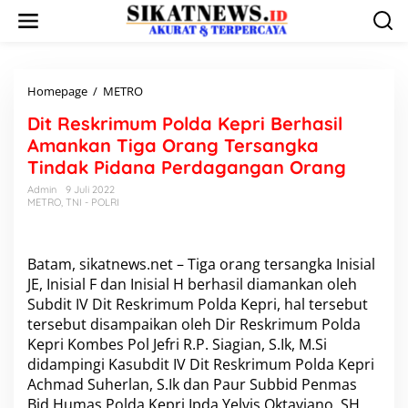
L
e
w
a
t
i
Homepage
/
METRO
D
k
i
Dit Reskrimum Polda Kepri Berhasil
e
t
k
R
Amankan Tiga Orang Tersangka
o
e
Tindak Pidana Perdagangan Orang
n
s
t
k
Admin
9 Juli 2022
e
METRO
,
TNI - POLRI
r
n
i
m
u
Batam, sikatnews.net – Tiga orang tersangka Inisial
m
JE, Inisial F dan Inisial H berhasil diamankan oleh
P
Subdit IV Dit Reskrimum Polda Kepri, hal tersebut
o
l
tersebut disampaikan oleh Dir Reskrimum Polda
d
Kepri Kombes Pol Jefri R.P. Siagian, S.Ik, M.Si
a
didampingi Kasubdit IV Dit Reskrimum Polda Kepri
K
Achmad Suherlan, S.Ik dan Paur Subbid Penmas
e
Bid Humas Polda Kepri Ipda Yelvis Oktaviano, SH,
p