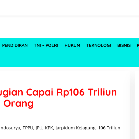
PENDIDIKAN
TNI – POLRI
HUKUM
TEKNOLOGI
BISNIS
gian Capai Rp106 Triliun
u Orang