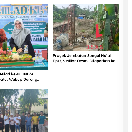
dan PPK Bungkam
Proyek Jembatan Sungai Na’ai
Rp13,3 Miliar Resmi Dilaporkan ke
APH, LSM PIJAR Keadilan Ungkap
Dugaan Penyimpangan Rp2,68
 Milad ke-18 UNIVA
Miliar
atu, Wabup Dorong
n SDM Unggul Menuju
a Emas 2045