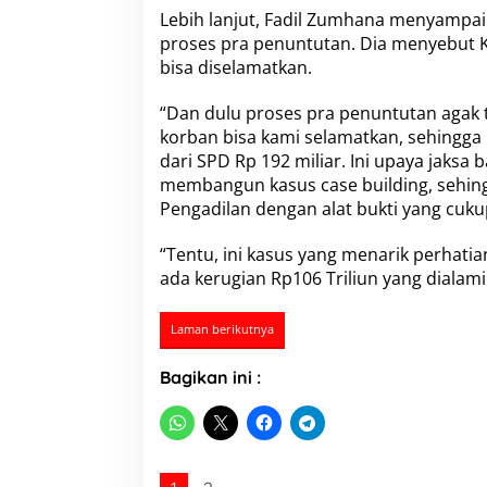
u
Lebih lanjut,
Fadil Zumhana
menyampaika
n
proses pra penuntutan. Dia menyebut 
d
bisa diselamatkan.
a
n
K
“Dan dulu proses pra penuntutan agak
o
korban bisa kami selamatkan, sehingga b
r
dari SPD Rp 192 miliar. Ini upaya jaks
b
membangun kasus case building, sehingg
a
n
Pengadilan dengan alat bukti yang cuku
2
3
“Tentu, ini kasus yang menarik perhati
R
ada kerugian Rp
106 Triliun
yang dialami
i
b
u
Laman berikutnya
O
r
Bagikan ini :
a
n
g