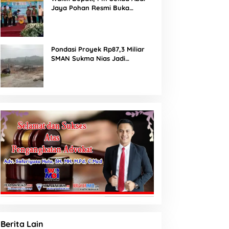
Jaya Pohan Resmi Buka
Porsadin VII Kabupaten
Labuhanbatu
Pondasi Proyek Rp87,3 Miliar
SMAN Sukma Nias Jadi
Sorotan: Dugaan Bore Pile
Dicor Saat Hujan, Konsultan
dan PPK Bungkam
Berita Lain