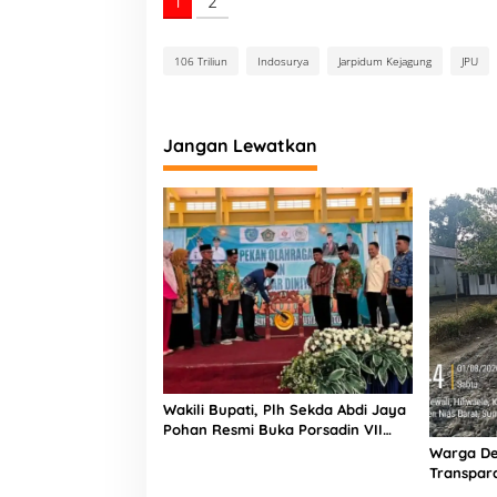
1
2
106 Triliun
Indosurya
Jarpidum Kejagung
JPU
Jangan Lewatkan
Wakili Bupati, Plh Sekda Abdi Jaya
Pohan Resmi Buka Porsadin VII
Kabupaten Labuhanbatu
Warga De
Transpara
Proyek J