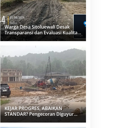
Warga Desa Sitoluewali Desak
Transparansi dan Evaluasi Kualitas
Proyek Jalan, Diduga Minim
Informasi
KEJAR PROGRES, ABAIKAN
STANDAR? Pengecoran Diguyur
Hujan di Proyek Rp87,34 Miliar
Sukma Nias, Konsultan, Pengawas