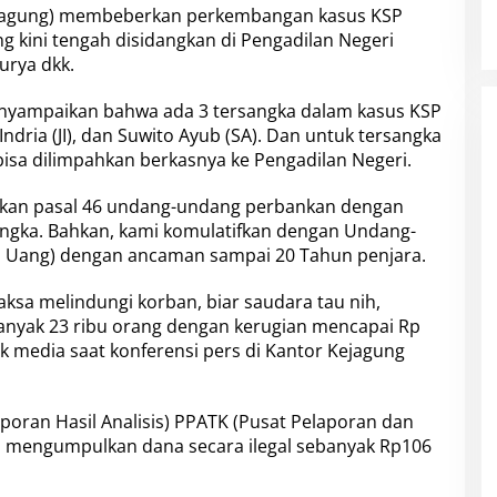
jagung) membeberkan perkembangan kasus KSP
g kini tengah disidangkan di
Pengadilan Negeri
urya dkk.
nyampaikan bahwa ada 3 tersangka dalam kasus KSP
Indria
(JI), dan
Suwito Ayub
(SA). Dan untuk tersangka
sa dilimpahkan berkasnya ke Pengadilan Negeri.
akan pasal 46 undang-undang perbankan dengan
angka. Bahkan, kami komulatifkan dengan
Undang-
n Uang) dengan ancaman sampai 20 Tahun penjara.
aksa melindungi korban, biar saudara tau nih,
banyak 23 ribu orang dengan kerugian mencapai Rp
ak media saat konferensi pers di
Kantor Kejagung
poran Hasil Analisis)
PPATK
(Pusat Pelaporan dan
a
mengumpulkan dana secara ilegal sebanyak Rp
106