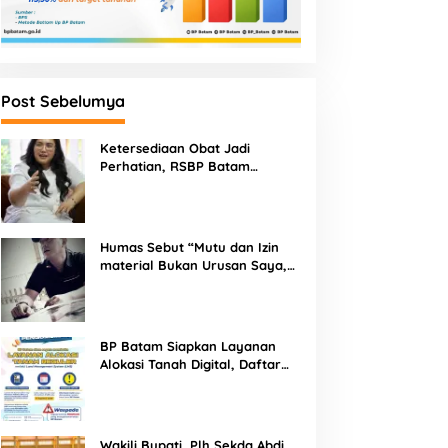
Post Sebelumya
Ketersediaan Obat Jadi
Perhatian, RSBP Batam
Gandeng BPOM
Humas Sebut “Mutu dan Izin
material Bukan Urusan Saya,
Apapun Bahan Saya Terima”
Tuai Kecaman Dari Masyarakat
BP Batam Siapkan Layanan
Alokasi Tanah Digital, Daftar
Lokasi Mulai Tersedia 11 Agustus
2026
Wakili Bupati, Plh Sekda Abdi