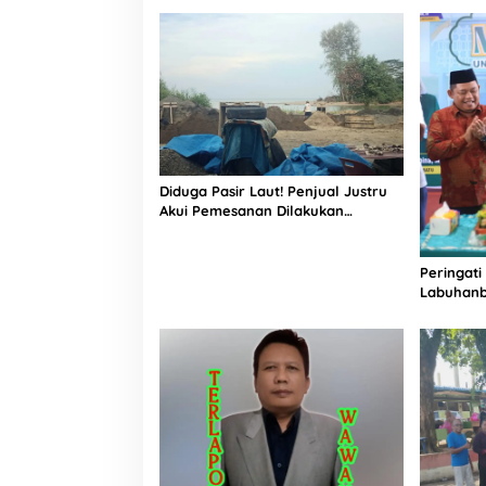
Informasi
Diduga Pasir Laut! Penjual Justru
Akui Pemesanan Dilakukan
Langsung Humas Proyek Sukma
Peringati
Labuhanb
Penguata
Indonesi