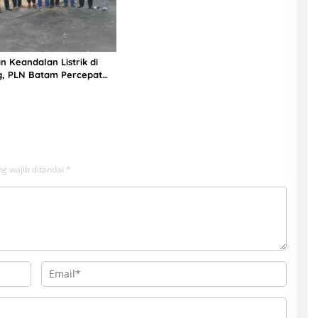
n Keandalan Listrik di
g, PLN Batam Percepat
unan Gardu Baru Dalam
ngamanan Peningkatan
g wajib ditandai
*