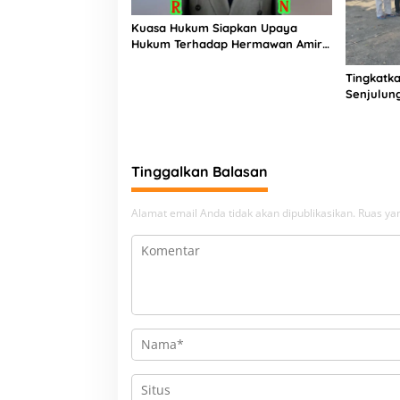
Kuasa Hukum Siapkan Upaya
Hukum Terhadap Hermawan Amir
Asal Bandung
Tingkatka
Senjulun
Pembang
Upaya Pe
Beban
Tinggalkan Balasan
Alamat email Anda tidak akan dipublikasikan.
Ruas yan