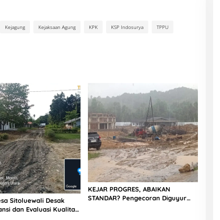
Kejagung
Kejaksaan Agung
KPK
KSP Indosurya
TPPU
KEJAR PROGRES, ABAIKAN
STANDAR? Pengecoran Diguyur
sa Sitoluewali Desak
Hujan di Proyek Rp87,34 Miliar
nsi dan Evaluasi Kualitas
Sukma Nias, Konsultan, Pengawas
alan, Diduga Minim