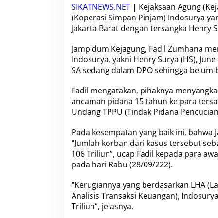
h
SIKATNEWS.NET
|
Kejaksaan Agung
(Ke
,
(Koperasi Simpan Pinjam)
Indosurya
yan
K
Jakarta Barat
dengan tersangka Henry S
e
r
u
Jampidum Kejagung
, Fadil Zumhana me
g
Indosurya, yakni
Henry Surya
(HS),
June 
i
SA sedang dalam DPO sehingga belum bi
a
n
Fadil mengatakan, pihaknya menyangk
C
a
ancaman pidana 15 tahun ke para ters
p
Undang TPPU
(Tindak Pidana Pencucia
a
i
Pada kesempatan yang baik ini, bahwa J
R
“Jumlah korban dari kasus tersebut se
p
1
106 Triliun”, ucap Fadil kepada para aw
0
pada hari Rabu (28/09/222).
6
T
“Kerugiannya yang berdasarkan
LHA
(La
r
Analisis Transaksi Keuangan),
i
Indosury
l
Triliun
“, jelasnya.
i