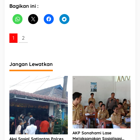
k
Bagikan ini :
a
n
J
u
r
1
2
t
u
l
T
o
Jangan Lewatkan
g
e
l
AKP Sonahami Lase
Melaksanakan Sosialisasi
Aksi Sosial Satlantas Polres