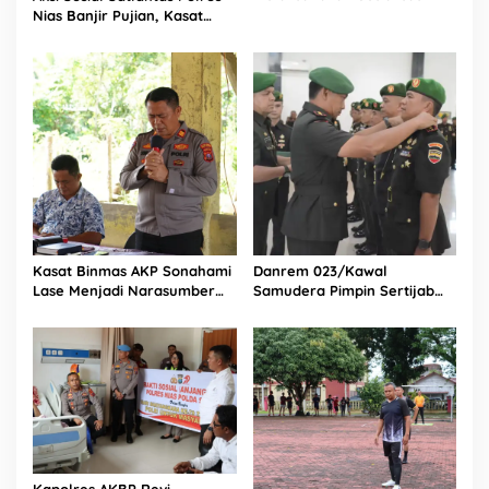
Kepada Anak SMA Bintang
Nias Banjir Pujian, Kasat
Laut Teluk Dalam Nias
Lantas Ovaroni Zendrato
Selatan
Bagikan 1.000 Dus Kopi
Fresco untuk Warga di
Tengah Sulitnya Ekonomi
Kasat Binmas AKP Sonahami
Danrem 023/Kawal
Lase Menjadi Narasumber
Samudera Pimpin Sertijab
Sekaligus Mengikuti
Dandim 0213/Nias
Persekutuan Doa