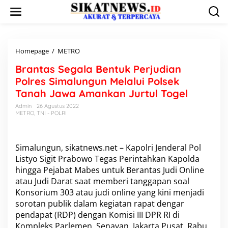
L
e
w
a
t
i
Homepage
/
METRO
B
k
r
Brantas Segala Bentuk Perjudian
e
a
k
n
Polres Simalungun Melalui Polsek
o
t
Tanah Jawa Amankan Jurtul Togel
n
a
t
s
Admin
26 Agustus 2022
e
METRO
,
TNI - POLRI
S
n
e
g
a
Simalungun, sikatnews.net – Kapolri Jenderal Pol
l
Listyo Sigit Prabowo Tegas Perintahkan Kapolda
a
hingga Pejabat Mabes untuk Berantas Judi Online
B
e
atau Judi Darat saat memberi tanggapan soal
n
Konsorium 303 atau judi online yang kini menjadi
t
sorotan publik dalam kegiatan rapat dengar
u
pendapat (RDP) dengan Komisi III DPR RI di
k
Kompleks Parlemen, Senayan, Jakarta Pusat, Rabu
P