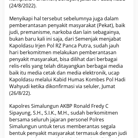
e
(24/8/2022).
r
j
Menyikapi hal tersebut sebelumnya juga dalam
u
pemberantasan penyakit masyarakat (Pekat), baik
d
judi, premanisme, narkoba dan lain sebagainya,
i
a
bukan baru kali ini saja, dari Semenjak menjabat
n
Kapoldasu Irjen Pol RZ Panca Putra, sudah jauh
P
hari berkomitmen melakukan pemberantasan
o
penyakit masyarakat, bisa dilihat dari berbagai
l
r
relis-relis yang telah ditayangkan berbagai media
e
baik itu media cetak dan media elektronik, ucap
s
Kapoldasu melalui Kabid Humas Kombes Pol Hadi
S
Wahyudi ketika dikonfirmasi via seluler, Jumat
i
(26/8/22).
m
a
l
Kapolres Simalungun AKBP Ronald Fredy C
u
Sipayung, S.H., S.I.K., M.H., sudah berkomitmen
n
bersama seluruh jajaran personel Polres
g
Simalungun untuk terus memberantas segala
u
n
bentuk penyakit masyarakat termasuk dengan judi
M