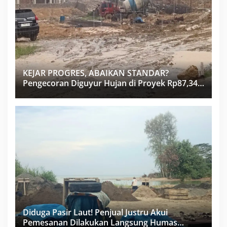
KEJAR PROGRES, ABAIKAN STANDAR?
Pengecoran Diguyur Hujan di Proyek Rp87,34
Miliar Sukma Nias, Konsultan, Pengawas dan
PPK Bungkam
Diduga Pasir Laut! Penjual Justru Akui
Pemesanan Dilakukan Langsung Humas