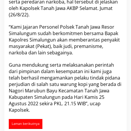
serta peredaran narkoba, hal tersebut di jelaskan
e
oleh Kapolsek Tanah Jawa AKBP Selamat. Jumat
l
(26/8/22).
a
l
u
“Kami Jajaran Personel Polsek Tanah Jawa Resor
i
Simalungum sudah berkomitmen bersama Bapak
P
Kapolres Simalungun akan memberantas penyakit
o
masyarakat (Pekat), baik judi, premanisme,
l
s
narkoba dan lain sebagainya.
e
k
Guna mendukung serta melaksanakan perintah
T
dari pimpinan dalam kesempatan ini kami juga
a
telah berhasil mengamankan pelaku tindak pidana
n
a
perjudian di salah satu warung kopi yang berada di
h
Nagori Marubun Bayu Kecamatan Tanah Jawa
J
Kabupaten Simalungun pada Hari Kamis 25
a
Agustus 2022 sekira PKL. 21.15 WIB”, ucap
w
Kapolsek.
a
A
m
Laman berikutnya
a
n