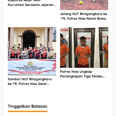
Kapolres AKBP Revi
Nurvelani bersama Jajaran
Kunjungi Kepala Bagian
Jelang HUT Bhayangkara ke
Logistik Polres Nias di Rumah
-79, Polres Nias Resmi Buka
Sakit
Turnamen Olahraga
Polres Nias Ungkap
Penangkapan Tiga Pelaku
Sambut HUT Bhayangkara
Terduga Jaringan Narkoba
ke-79, Polres Nias Gelar
Bakti Religi di Tiga Rumah
Ibadah
Tinggalkan Balasan