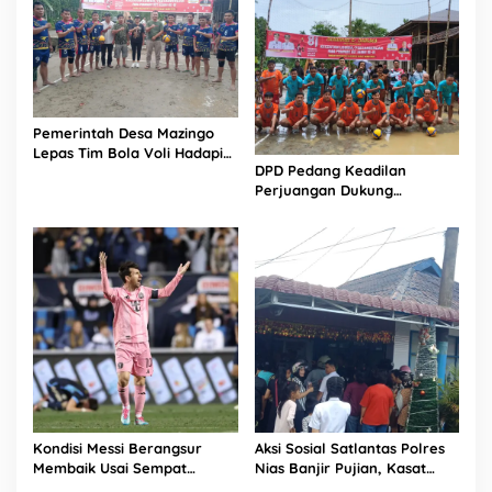
Pemerintah Desa Mazingo
Lepas Tim Bola Voli Hadapi
DPD Pedang Keadilan
Turnamen HUT RI ke-81
Perjuangan Dukung
Turnamen Bola Voli Putra
HUT RI ke-81 di Mandrehe
Barat
Kondisi Messi Berangsur
Aksi Sosial Satlantas Polres
Membaik Usai Sempat
Nias Banjir Pujian, Kasat
Tinggalkan Lapangan Lebih
Lantas Ovaroni Zendrato