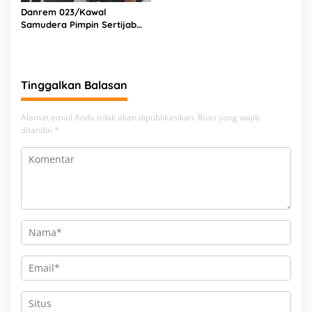
Kunjungi Kepala Bagian
Danrem 023/Kawal
Logistik Polres Nias di Rumah
Samudera Pimpin Sertijab
Sakit
Dandim 0213/Nias
Tinggalkan Balasan
Alamat email Anda tidak akan dipublikasikan.
Ruas yang wajib
ditandai
*