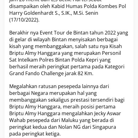
t
disampaikan oleh Kabid Humas Polda Kombes Pol
a
Harry Goldenhardt S., S.IK., M.Si. Senin
n
(17/10/2022).
R
a
i
Berakhir nya
Event Tour de Bintan
tahun 2022 yang
h
di gelar di wilayah Bintan menyisakan berbagai
P
kisah yang membanggakan, salah satu nya Kisah
e
Briptu Almy Hanggara yang merupakan Personil
r
Sat Intelkam Polres Bintan Polda Kepri yang
i
n
berhasil meraih peringkat pertama pada Kategori
g
Grand Fando Challenge jarak 82 Km.
k
a
Megalahkan ratusan pesepeda lainnya dari
t
berbagai Negara merupakan hal yang
P
e
membanggakan sekaligus prestasi tersendiri bagi
r
Briptu Almy Hanggara, meraih posisi pertama
t
Briptu Almy Hanggara mengalahkan Jecky Aswar
a
Wahab pesepeda dari Maluku yang berada di
m
a
peringkat kedua dan Nolan NG dari Singapura
T
pada peringkat ketiga.
o