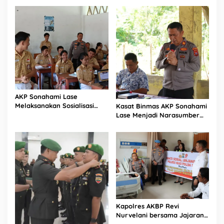
Cepat
Bagikan 1.000 Dus Kopi
Fresco untuk Warga di
Tengah Sulitnya Ekonomi
AKP Sonahami Lase
Melaksanakan Sosialisasi
Kasat Binmas AKP Sonahami
Kepada Anak SMA Bintang
Lase Menjadi Narasumber
Laut Teluk Dalam Nias
Sekaligus Mengikuti
Selatan
Persekutuan Doa
Kapolres AKBP Revi
Nurvelani bersama Jajaran