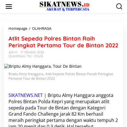
L
e
w
a
t
i
Homepage
/
OLAHRAGA
A
k
t
Atlit Sepeda Polres Bintan Raih
e
l
k
i
Peringkat Pertama Tour de Bintan 2022
o
t
Admin
17 Oktober 2022
n
S
OLAHRAGA
,
TNI - POLRI
t
e
e
p
n
e
Briptu Almy Hanggara, Atlit Sepeda Polres Bintan Peraih Peringkat
d
Pertama Tour de Bintan 2022
a
P
o
SIKATNEWS.NET
|
Briptu Almy Hanggara
l
anggota
r
Polres Bintan Polda Kepri yang merupakan atlit
e
sepeda pada Tour de Bintan dengan Kategori
s
Grand Fando Challenge jarak 82 Km berhasil
B
meraih peringkat pertama dengan waktu tempuh 2
i
n
jam 20 menit dan 0,3 detik. Hal tersebut