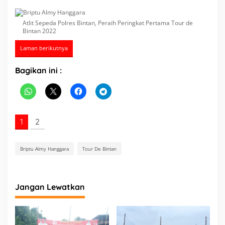
u
r
Atlit Sepeda Polres Bintan, Peraih Peringkat Pertama Tour de
d
Bintan 2022
e
B
Laman berikutnya
i
n
Bagikan ini :
t
a
n
2
0
2
1
2
2
Briptu Almy Hanggara
Tour De Bintan
Jangan Lewatkan