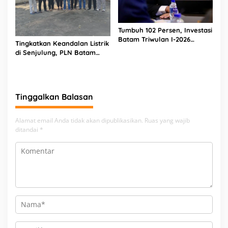
Tumbuh 102 Persen, Investasi
Batam Triwulan I-2026
Tingkatkan Keandalan Listrik
Tembus Rp 17,48 Triliun
di Senjulung, PLN Batam
Percepat Pembangunan
Gardu Baru Dalam Upaya
Pengamanan Peningkatan
Beban
Tinggalkan Balasan
Alamat email Anda tidak akan dipublikasikan.
Ruas yang wajib
ditandai
*