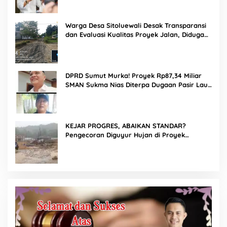
Warga Desa Sitoluewali Desak Transparansi
dan Evaluasi Kualitas Proyek Jalan, Diduga
Minim Informasi
DPRD Sumut Murka! Proyek Rp87,34 Miliar
SMAN Sukma Nias Diterpa Dugaan Pasir Laut
hingga Cor Saat Hujan, Berkat Laoli Ancam
Panggil Kontraktor
KEJAR PROGRES, ABAIKAN STANDAR?
Pengecoran Diguyur Hujan di Proyek
Rp87,34 Miliar Sukma Nias, Konsultan,
Pengawas dan PPK Bungkam