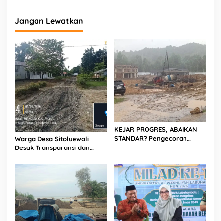
Jangan Lewatkan
KEJAR PROGRES, ABAIKAN
STANDAR? Pengecoran
Warga Desa Sitoluewali
Diguyur Hujan di Proyek
Desak Transparansi dan
Rp87,34 Miliar Sukma Nias,
Evaluasi Kualitas Proyek
Konsultan, Pengawas dan
Jalan, Diduga Minim
PPK Bungkam
Informasi