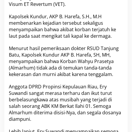
Visum ET Revertum
(VET).
d
a
a
Kapolsek Kundur,
AKP B. Harefa
, S.H., M.H
n
membenarkan kejadian tersebut sekaligus
M
menyampaikan bahwa akibat korban terjatuh ke
e
laut pada saat mengikat tali kapal ke dermaga.
n
g
e
Menurut hasil pemeriksaan dokter RSUD Tanjung
j
Batu, Kapolsek Kundur AKP B. Harefa, SH, MH,
u
menyampaikan bahwa Korban Wahyu Prasetya
t
(Almarhum) tidak ada di temukan tanda-tanda
k
a
kekerasan dan murni akibat karena tenggalam.
n
Anggota DPRD Propinsi Kepulauan Riau, Ery
Suwandi sangat merasa terharu dan ikut turut
berbelasungkawa atas musibah yang terjadi di
salah seorang ABK KM Berkat Ilahi 01. Semoga
Almarhum diterima disisi-Nya, dan segala dosanya
diampuni.
Lebih lanjut, Ery Suwandi menyampaikan semoga