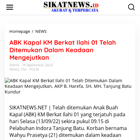
L
e
w
a
t
i
Homepage
/
NEWS
A
k
B
ABK Kapal KM Berkat Ilahi 01 Telah
e
K
k
K
Ditemukan Dalam Keadaan
o
a
Mengejutkan
n
p
t
a
Admin
14 September 2022
e
NEWS
,
TNI - POLRI
l
n
K
M
B
e
r
k
SIKATNEWS.NET | Telah ditemukan Anak Buah
a
Kapal (ABK)
KM Berkat Ilahi
01 yang terjatuh pada
t
hari Selasa (13/09/22) sekira pukul 09.15 di
I
l
Pelabuhan Indora Tanjung Batu. Korban bernama
a
Wahyu Prasetya (21) ditemukan dalam keadaan
h