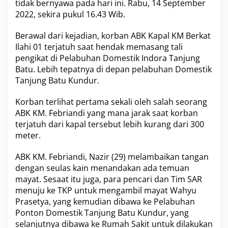
tidak bernyawa pada hari ini. Rabu, 14 September
i
2022, sekira pukul 16.43 Wib.
0
1
T
Berawal dari kejadian, korban ABK Kapal KM Berkat
e
Ilahi 01 terjatuh saat hendak memasang tali
l
pengikat di Pelabuhan Domestik Indora Tanjung
a
Batu. Lebih tepatnya di depan pelabuhan Domestik
h
Tanjung Batu Kundur.
D
i
t
Korban terlihat pertama sekali oleh salah seorang
e
ABK KM. Febriandi yang mana jarak saat korban
m
terjatuh dari kapal tersebut lebih kurang dari 300
u
meter.
k
a
n
ABK KM. Febriandi, Nazir (29) melambaikan tangan
D
dengan seulas kain menandakan ada temuan
a
mayat. Sesaat itu juga, para pencari dan Tim SAR
l
menuju ke TKP untuk mengambil mayat Wahyu
a
m
Prasetya, yang kemudian dibawa ke Pelabuhan
K
Ponton Domestik Tanjung Batu Kundur, yang
e
selanjutnya dibawa ke Rumah Sakit untuk dilakukan
a