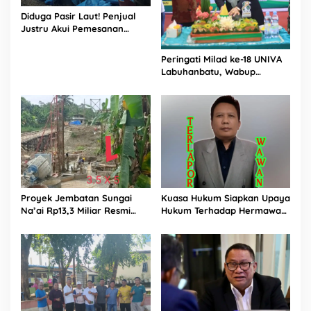
Diduga Pasir Laut! Penjual
Justru Akui Pemesanan
Dilakukan Langsung Humas
Proyek Sukma
Peringati Milad ke-18 UNIVA
Labuhanbatu, Wabup
Dorong Penguatan SDM
Unggul Menuju Indonesia
Emas 2045
Proyek Jembatan Sungai
Kuasa Hukum Siapkan Upaya
Na’ai Rp13,3 Miliar Resmi
Hukum Terhadap Hermawan
Dilaporkan ke APH, LSM
Amir Asal Bandung
PIJAR Keadilan Ungkap
Dugaan Penyimpangan
Rp2,68 Miliar