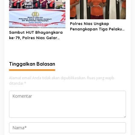
Polres Nias Ungkap
Penangkapan Tiga Pelaku
Sambut HUT Bhayangkara
Terduga Jaringan Narkoba
ke-79, Polres Nias Gelar
Bakti Religi di Tiga Rumah
Ibadah
Tinggalkan Balasan
Alamat email Anda tidak akan dipublikasikan.
Ruas yang wajib
ditandai
*