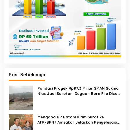
Post Sebelumya
Pondasi Proyek Rp87,3 Miliar SMAN Sukma
Nias Jadi Sorotan: Dugaan Bore Pile Dicor
Saat Hujan, Konsultan dan PPK Bungkam
Mengapa BP Batam Kirim Surat ke
ATR/BPN? Amsakar Jelaskan Penyelesaian
Alokasi Lahan Perairan Belum Direklamasi