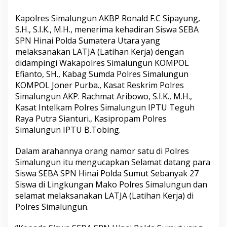
n
a
Kapolres Simalungun AKBP Ronald F.C Sipayung,
i
S.H., S.I.K., M.H., menerima kehadiran Siswa SEBA
K
SPN Hinai Polda Sumatera Utara yang
a
melaksanakan LATJA (Latihan Kerja) dengan
p
o
didampingi Wakapolres Simalungun KOMPOL
l
Efianto, SH., Kabag Sumda Polres Simalungun
r
KOMPOL Joner Purba., Kasat Reskrim Polres
e
Simalungun AKP. Rachmat Aribowo, S.I.K., M.H.,
s
Kasat Intelkam Polres Simalungun IPTU Teguh
S
i
Raya Putra Sianturi., Kasipropam Polres
m
Simalungun IPTU B.Tobing.
a
l
Dalam arahannya orang namor satu di Polres
u
Simalungun itu mengucapkan Selamat datang para
n
g
Siswa SEBA SPN Hinai Polda Sumut Sebanyak 27
u
Siswa di Lingkungan Mako Polres Simalungun dan
n
selamat melaksanakan LATJA (Latihan Kerja) di
T
Polres Simalungun.
e
k
a