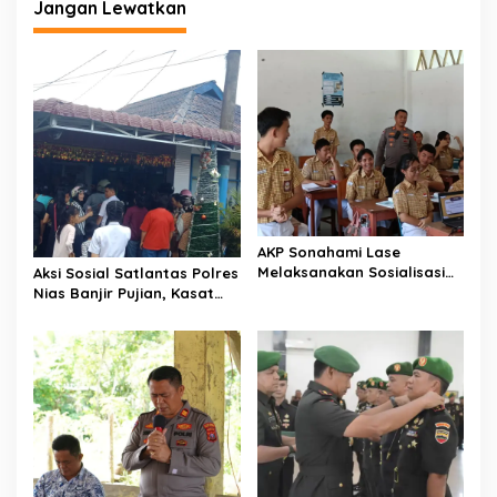
Jangan Lewatkan
AKP Sonahami Lase
Melaksanakan Sosialisasi
Aksi Sosial Satlantas Polres
Kepada Anak SMA Bintang
Nias Banjir Pujian, Kasat
Laut Teluk Dalam Nias
Lantas Ovaroni Zendrato
Selatan
Bagikan 1.000 Dus Kopi
Fresco untuk Warga di
Tengah Sulitnya Ekonomi