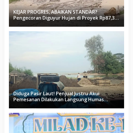
KEJAR PROGRES, ABAIKAN STANDAR?
Pengecoran Diguyur Hujan di Proyek Rp87,34
Miliar Sukma Nias, Konsultan, Pengawas dan
PPK Bungkam
Diduga Pasir Laut! Penjual Justru Akui
Pemesanan Dilakukan Langsung Humas
Proyek Sukma