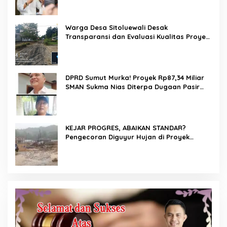
Warga Desa Sitoluewali Desak
Transparansi dan Evaluasi Kualitas Proyek
Jalan, Diduga Minim Informasi
DPRD Sumut Murka! Proyek Rp87,34 Miliar
SMAN Sukma Nias Diterpa Dugaan Pasir
Laut hingga Cor Saat Hujan, Berkat Laoli
Ancam Panggil Kontraktor
KEJAR PROGRES, ABAIKAN STANDAR?
Pengecoran Diguyur Hujan di Proyek
Rp87,34 Miliar Sukma Nias, Konsultan,
Pengawas dan PPK Bungkam