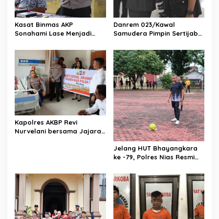
Kasat Binmas AKP
Danrem 023/Kawal
Sonahami Lase Menjadi
Samudera Pimpin Sertijab
Narasumber Sekaligus
Dandim 0213/Nias
Mengikuti Persekutuan Doa
Kapolres AKBP Revi
Nurvelani bersama Jajaran
Kunjungi Kepala Bagian
Jelang HUT Bhayangkara
Logistik Polres Nias di
ke -79, Polres Nias Resmi
Rumah Sakit
Buka Turnamen Olahraga