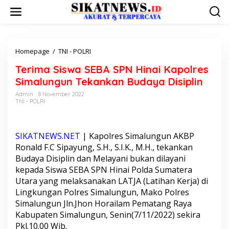
L
e
w
a
t
i
Homepage
/
TNI - POLRI
T
k
e
Terima Siswa SEBA SPN Hinai Kapolres
e
r
k
i
Simalungun Tekankan Budaya Disiplin
o
m
Admin
8 November 2022
n
a
TNI - POLRI
t
S
e
i
n
s
w
SIKATNEWS.NET
| Kapolres Simalungun AKBP
a
Ronald F.C Sipayung, S.H., S.I.K., M.H., tekankan
S
Budaya Disiplin dan Melayani bukan dilayani
E
kepada Siswa SEBA SPN Hinai Polda Sumatera
B
Utara yang melaksanakan LATJA (Latihan Kerja) di
A
S
Lingkungan Polres Simalungun, Mako Polres
P
Simalungun Jln.Jhon Horailam Pematang Raya
N
Kabupaten Simalungun, Senin(7/11/2022) sekira
H
Pkl.10.00 Wib.
i