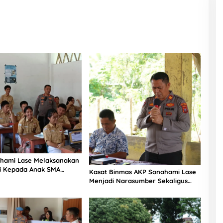
hami Lase Melaksanakan
si Kepada Anak SMA
Kasat Binmas AKP Sonahami Lase
aut Teluk Dalam Nias
Menjadi Narasumber Sekaligus
Mengikuti Persekutuan Doa