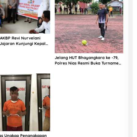
 AKBP Revi Nurvelani
Jajaran Kunjungi Kepala
gistik Polres Nias di
kit
Jelang HUT Bhayangkara ke -79,
Polres Nias Resmi Buka Turnamen
Olahraga
ias Ungkap Penangkapan