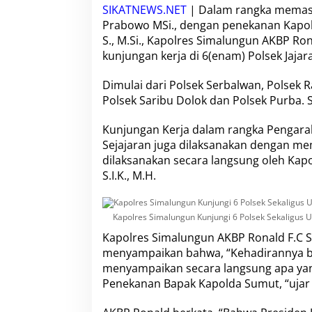
a
SIKATNEWS.NET
| Dalam rangka memastik
l
Prabowo MSi., dengan penekanan Kapolda
u
S., M.Si., Kapolres Simalungun AKBP Rona
n
g
kunjungan kerja di 6(enam) Polsek Jajar
u
n
Dimulai dari Polsek Serbalwan, Polsek R
K
Polsek Saribu Dolok dan Polsek Purba. S
u
n
Kunjungan Kerja dalam rangka Pengara
j
u
Sejajaran juga dilaksanakan dengan m
n
dilaksanakan secara langsung oleh Kapo
g
S.I.K., M.H.
i
6
P
o
Kapolres Simalungun Kunjungi 6 Polsek Sekaligus 
l
Kapolres Simalungun AKBP Ronald F.C Sip
s
menyampaikan bahwa, “Kehadirannya be
e
k
menyampaikan secara langsung apa yan
S
Penekanan Bapak Kapolda Sumut, “ujar
e
k