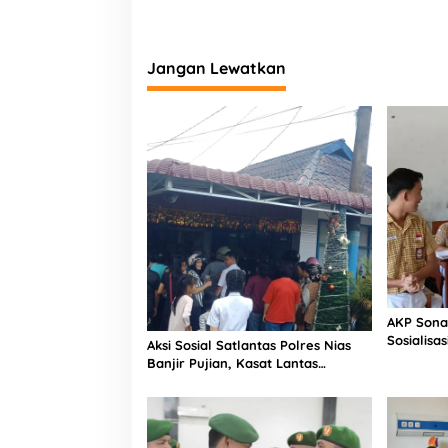
K
a
p
o
Jangan Lewatkan
l
r
i
AKP Sona
Sosialisa
Aksi Sosial Satlantas Polres Nias
Bintang L
Banjir Pujian, Kasat Lantas
Selatan
Ovaroni Zendrato Bagikan 1.000
Dus Kopi Fresco untuk Warga di
Tengah Sulitnya Ekonomi