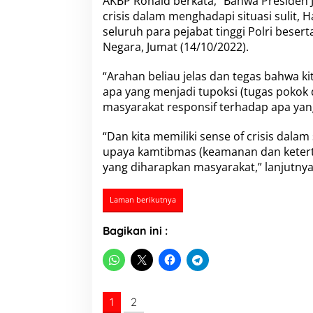
AKBP Ronald berkata, “Bahwa Presiden 
a
crisis dalam menghadapi situasi sulit, 
l
i
seluruh para pejabat tinggi Polri beser
g
Negara, Jumat (14/10/2022).
u
s
“Arahan beliau jelas dan tegas bahwa 
U
apa yang menjadi tupoksi (tugas pokok 
n
t
masyarakat responsif terhadap apa yan
u
k
“Dan kita memiliki sense of crisis dalam
S
upaya kamtibmas (keamanan dan ketert
a
yang diharapkan masyarakat,” lanjutnya
m
p
a
Laman berikutnya
i
k
Bagikan ini :
a
n
P
e
s
a
1
2
n