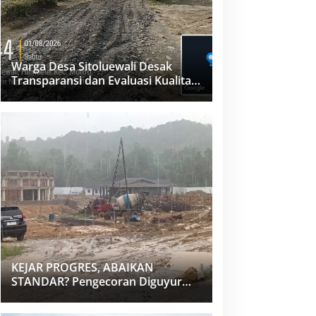
Warga Desa Sitoluewali Desak
Transparansi dan Evaluasi Kualitas
Proyek Jalan, Diduga Minim
Informasi
KEJAR PROGRES, ABAIKAN
STANDAR? Pengecoran Diguyur
Hujan di Proyek Rp87,34 Miliar
Sukma Nias, Konsultan, Pengawas