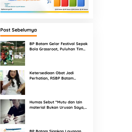
Post Sebelumya
BP Batam Gelar Festival Sepak
Bola Grassroot, Puluhan Tim
Muda Berebut Talenta Terbaik
Ketersediaan Obat Jadi
Perhatian, RSBP Batam
Gandeng BPOM
Humas Sebut “Mutu dan Izin
material Bukan Urusan Saya,
Apapun Bahan Saya Terima”
Tuai Kecaman Dari Masyarakat
BP Batam Siapkan Layanan