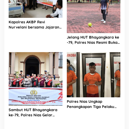
Kapolres AKBP Revi
Nurvelani bersama Jajaran
Kunjungi Kepala Bagian
Jelang HUT Bhayangkara ke
Logistik Polres Nias di Rumah
-79, Polres Nias Resmi Buka
Sakit
Turnamen Olahraga
Polres Nias Ungkap
Penangkapan Tiga Pelaku
Sambut HUT Bhayangkara
Terduga Jaringan Narkoba
ke-79, Polres Nias Gelar
Bakti Religi di Tiga Rumah
Ibadah