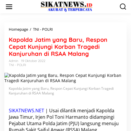
L
e
w
a
t
i
Homepage
/
TNI - POLRI
K
k
a
Kapolda Jatim yang Baru, Respon
e
p
k
o
Cepat Kunjungi Korban Tragedi
o
l
Kanjuruhan di RSAA Malang
n
d
t
a
Admin
19 Oktober 2022
e
TNI - POLRI
J
n
a
t
i
m
Kapolda Jatim yang Baru, Respon Cepat Kunjungi Korban Tragedi
y
Kanjuruhan di RSAA Malang
a
n
g
SIKATNEWS.NET
| Usai dilantik menjadi Kapolda
B
Jawa Timur, Irjen Pol Toni Harmanto didampingi
a
Pejabat Utama Polda Jatim (PJU) langsung menuju
r
Rumah Sakit Saiful Anwar (RSSA) Malang
u