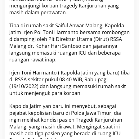
,
mengunjungi korban tragedy Kanjuruhan yang
R
masih dalam perawatan.
e
s
Tiba di rumah sakit Saiful Anwar Malang, Kapolda
p
Jatim Irjen Pol Toni Harmanto bersama rombongan
o
n
didampingi oleh Plt Direktur Utama (Dirut) RSSA
C
Malang dr. Kohar Hari Santoso dan jajarannya
e
langsung memasuki ruangan ICU dan beberapa
p
ruangan rawat inap.
a
t
K
Irjen Toni Harmanto ( Kapolda Jatim yang baru) tiba
u
di RSSA sekitar pukul 08.40 WIB, Rabu pagi
n
(19/10/2022) dan langsung memasuki rumah sakit
j
untuk menjenguk para korban.
u
n
g
Kapolda Jatim yan baru ini menyebut, sebagai
i
pejabat kepolisian baru di Polda Jawa Timur, dia
K
ingin melihat kondisi pasien Tragedi Kanjuruhan
o
Malang, yang masih dirawat. Mengingat saat ini
r
b
masih ada tiga pasien yang berada di ruang ICU
a