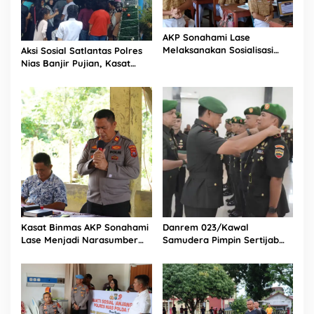
a
l
a
AKP Sonahami Lase
n
Melaksanakan Sosialisasi
Aksi Sosial Satlantas Polres
g
Kepada Anak SMA Bintang
Nias Banjir Pujian, Kasat
Laut Teluk Dalam Nias
Lantas Ovaroni Zendrato
Selatan
Bagikan 1.000 Dus Kopi
Fresco untuk Warga di
Tengah Sulitnya Ekonomi
Kasat Binmas AKP Sonahami
Danrem 023/Kawal
Lase Menjadi Narasumber
Samudera Pimpin Sertijab
Sekaligus Mengikuti
Dandim 0213/Nias
Persekutuan Doa