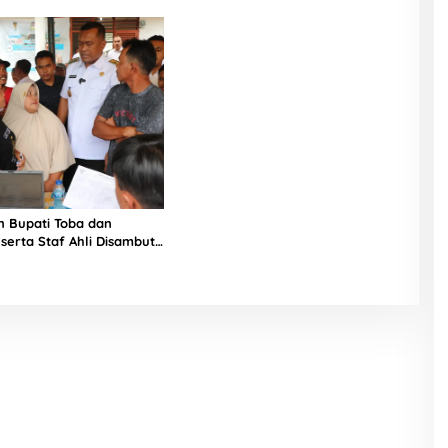
Tani di 3 Desa
Lewat Padi & Kopi Unggul
n Toba
n Bupati Toba dan
serta Staf Ahli Disambut
ranti Timur