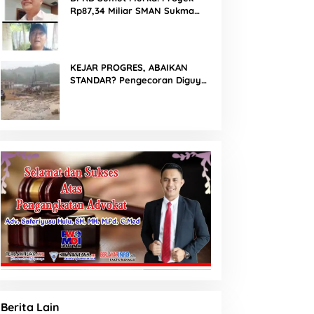
Rp87,34 Miliar SMAN Sukma
Nias Diterpa Dugaan Pasir Laut
hingga Cor Saat Hujan, Berkat
Laoli Ancam Panggil
Kontraktor
KEJAR PROGRES, ABAIKAN
STANDAR? Pengecoran Diguyur
Hujan di Proyek Rp87,34 Miliar
Sukma Nias, Konsultan,
Pengawas dan PPK Bungkam
Berita Lain