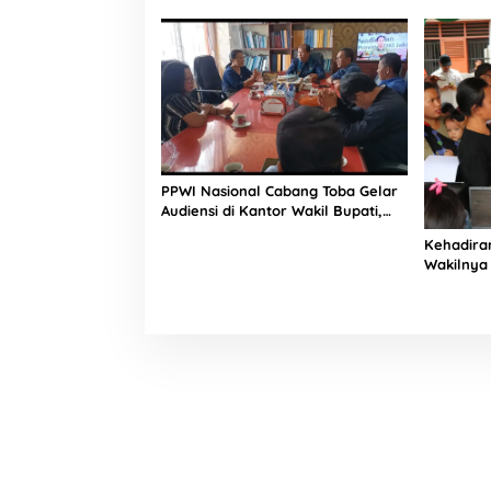
Kelompok 
Kabupate
PPWI Nasional Cabang Toba Gelar
Audiensi di Kantor Wakil Bupati,
Bahas Sejumlah Hal
Kehadira
Wakilnya 
Warga Me