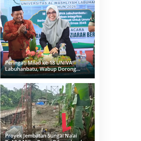
Peringati Milad ke-18 UNIVA
Labuhanbatu, Wabup Dorong
Penguatan SDM Unggul Menuju
Indonesia Emas 2045
Proyek Jembatan Sungai Na’ai