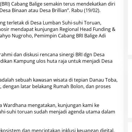
(BRI) Cabang Balige semakin terus mendekatkan diri
esa Binaan atau Desa Brillian”. Rabu (19/02).
g terletak di Desa Lumban Suhi-suhi Toruan,
sir mendapat kunjungan Regional Head Funding &
Cahyo Nugroho, Pemimpin Cabang BRI Balige Adi
rahmi dan diskusi rencana sinergi BRI dgn Desa
jadikan Kampung ulos huta raja untuk menjadi Desa
 adalah sebuah kawasan wisata di tepian Danau Toba,
, dengan latar belakang Rumah Bolon, dan proses
tia Wardhana mengatakan, kunjungan kami ke
uhi-suhi toruan sudah menjadi agenda utama dalam
kosistem dan menciptakan inklusi keuangan digital.