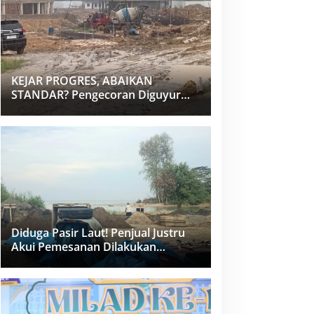
KEJAR PROGRES, ABAIKAN
STANDAR? Pengecoran Diguyur
Hujan di Proyek Rp87,34 Miliar
Sukma Nias, Konsultan, Pengawas
dan PPK Bungkam
Diduga Pasir Laut! Penjual Justru
Akui Pemesanan Dilakukan
Langsung Humas Proyek Sukma