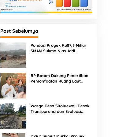
Post Sebelumya
Pondasi Proyek Rp87,3 Miliar
SMAN Sukma Nias Jadi
Sorotan: Dugaan Bore Pile
Dicor Saat Hujan, Konsultan
dan PPK Bungkam
BP Batam Dukung Penertiban
Pemanfaatan Ruang Laut
Sesuai Ketentuan Peraturan
Perundang-undangan
Warga Desa Sitoluewali Desak
Transparansi dan Evaluasi
Kualitas Proyek Jalan, Diduga
Minim Informasi
DPRD Sumut Murka! Proyek