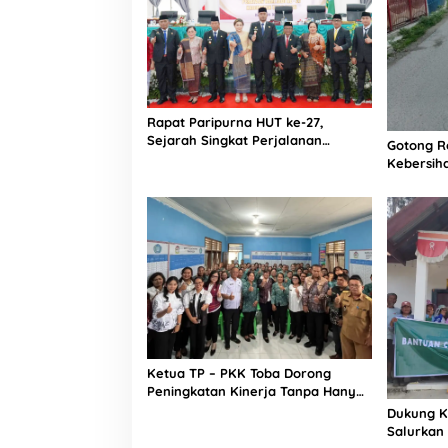
Rapat Paripurna HUT ke-27,
Sejarah Singkat Perjalanan
Gotong R
Kabupaten Toba Turut Dibacakan
Kebersih
oleh Sekda Toba
Silaen P
Ketua TP – PKK Toba Dorong
Peningkatan Kinerja Tanpa Hanya
Terpacu Lomba
Dukung K
Salurkan