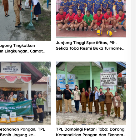
Junjung Tinggi Sportifitas, Plh.
oyong Tingkatkan
Sekda Toba Resmi Buka Turnamen
an Lingkungan, Camat
Bastian Ulos Cup 2025 di
impin Langsung
Kecamatan Silaen
etahanan Pangan, TPL
TPL Dampingi Petani Toba: Dorong
 Benih Jagung ke
Kemandirian Pangan dan Ekonomi