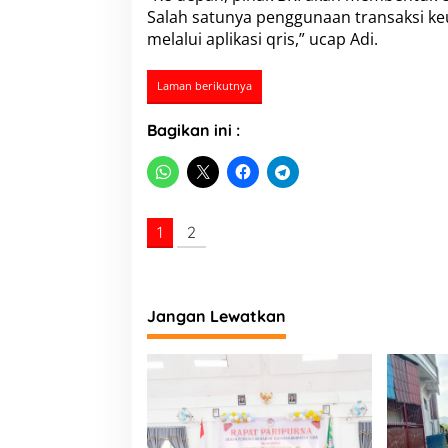
I
Salah satunya penggunaan transaksi k
B
melalui aplikasi qris,” ucap Adi.
a
l
i
Laman berikutnya
g
e
Bagikan ini :
1
2
Jangan Lewatkan