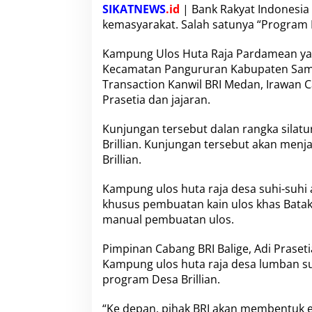
B
SIKATNEWS
.id
| Bank Rakyat Indonesia 
r
kemasyarakat. Salah satunya “Program D
i
l
Kampung Ulos Huta Raja Pardamean yan
i
i
Kecamatan Pangururan Kabupaten Samo
a
Transaction Kanwil BRI Medan, Irawan 
n
Prasetia dan jajaran.
S
e
Kunjungan tersebut dalan rangka silatu
u
s
Brillian. Kunjungan tersebut akan men
a
Brillian.
i
K
Kampung ulos huta raja desa suhi-suhi
u
khusus pembuatan kain ulos khas Batak
n
j
manual pembuatan ulos.
u
n
Pimpinan Cabang BRI Balige, Adi Prase
g
Kampung ulos huta raja desa lumban s
a
program Desa Brillian.
n
B
R
“Ke depan, pihak BRI akan membentuk e